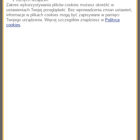
Zakres wykorzystywania plików cookies możesz określić w
ustawieniach Twojej przeglądarki. Bez wprowadzenia zmian ustawień,
Nie udalo sie zaladowac embedu. Zobacz wpis na X
informacje w plikach cookies mogą być zapisywane w pamięci
Twojego urządzenia. Więcej szczegółów znajdziesz w
Polityce
cookies
.