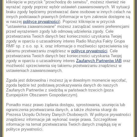
kliknięcie w przycisk "przechodzę do serwisu", możesz również nie
wyrażać zgody poprzez wybór ustawień zaawansowanych. W sytuacji
które mam" - mówiła.
braku zgody będziemy przetwarzać dane osobowe w innych celach na
innych podstawach prawnych (informacje w tym zakresie dostępne są
w naszej
polityce prywatności
). Poprzez kliknięcie w przycisk
Zaznaczyła przy tym: "Ja także przed Noblem sporo
"ustawienia zaawansowane" możesz zarządzać swoimi preferencjami
przed wyrażeniem zgody lub odmową udzielenia zgody. Cele
jeździłam.
Pisarze są trochę jak komiwojażerowie -
przetwarzania Twoich danych bez konieczności uzyskania Twojej
jeżdżą z tymi swoimi książkami po świecie i
zgody w oparciu o uzasadniony interes Radio Muzyka Fakty Grupa
RMF sp. z o.o. sp. k. oraz informacje o możliwości sprzeciwienia się
rozmawiają na ich temat".
takiemu przetwarzaniu znajdziesz w
polityce prywatności
. Cele
przetwarzania Twoich danych bez konieczności uzyskania Twojej
zgody w oparciu o uzasadniony interes
Zaufanych Partnerów IAB
oraz
Tokarczuk
podkreśliła również, że "nie chciałaby
możliwość sprzeciwienia się takiemu przetwarzaniu znajdziesz w
ustawieniach zaawansowanych.
się zamienić w taką chodzącą laureatkę". "Witania
Zgoda jest dobrowolna i możesz ją w dowolnym momencie wycofać,
się, celebrowania, uściski rąk i tak dalej. Myślę, że
zgoda będzie też podstawą przekazywania danych do naszych
Zaufanych Partnerów z siedzibą w państwach trzecich (poza
to by było zabijające mnie jako pisarkę i w ogóle
Europejskim Obszarem Gospodarczym).
człowieka"
- stwierdziła.
Ponadto masz prawo żądania dostępu, sprostowania, usunięcia lub
ograniczenia przetwarzania danych, a także złożenia skargi do
Prezesa Urzędu Ochrony Danych Osobowych. W polityce prywatności
Olga Tokarczuk: Dobrze jest nie
znajdziesz informacje jak wykonać swoje prawa. Szczegółowe
informacje na temat przetwarzania Twoich danych znajdują się w
myśleć tak, jak wszyscy myślą, nie
polityce prywatności.