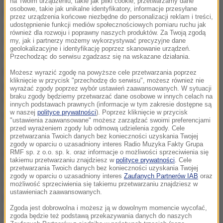
na Twoim urządzeniu, takie jak pliki cookie, przetwarzamy dane
osobowe, takie jak unikalne identyfikatory, informacje przesyłane
pojawił się
wojskowy
termin "stealth". Przypomnę, że
przez urządzenia końcowe niezbędne do personalizacji reklam i treści,
zwykle stosuje się go w odniesieniu do samolotów i
udostępnienie funkcji mediów społecznościowych pomiaru ruchu jak
również dla rozwoju i poprawny naszych produktów. Za Twoją zgodą
wykrywania ich przez radary, oraz technologii, które
my, jak i partnerzy możemy wykorzystywać precyzyjne dane
geolokalizacyjne i identyfikację poprzez skanowanie urządzeń.
umożliwiają ukrycie także innych obiektów, nie tylko
Przechodząc do serwisu zgadzasz się na wskazane działania.
przed ludzkim wzrokiem, ale i urządzeniami
Możesz wyrazić zgodę na powyższe cele przetwarzania poprzez
kliknięcie w przycisk "przechodzę do serwisu", możesz również nie
posługującymi się falami radarowymi albo
wyrażać zgody poprzez wybór ustawień zaawansowanych. W sytuacji
braku zgody będziemy przetwarzać dane osobowe w innych celach na
termowizją. Nie chcę wdawać się w szczegóły,
innych podstawach prawnych (informacje w tym zakresie dostępne są
w naszej
polityce prywatności
). Poprzez kliknięcie w przycisk
rzecz w tym, że tym razem chodzi o wirus, a więc
"ustawienia zaawansowane" możesz zarządzać swoimi preferencjami
przed wyrażeniem zgody lub odmową udzielenia zgody. Cele
coś "naturalnego" a nie dzieło sztuki... wojskowej.
przetwarzania Twoich danych bez konieczności uzyskania Twojej
zgody w oparciu o uzasadniony interes Radio Muzyka Fakty Grupa
A jednak mowa o koronawirusowej "technologii"
RMF sp. z o.o. sp. k. oraz informacje o możliwości sprzeciwienia się
takiemu przetwarzaniu znajdziesz w
polityce prywatności
. Cele
STEALTH. Celem jest "niewykrywalność", a więc
przetwarzania Twoich danych bez konieczności uzyskania Twojej
zgody w oparciu o uzasadniony interes
Zaufanych Partnerów IAB
oraz
analogiczna jak w przypadku supernowoczesnych
możliwość sprzeciwienia się takiemu przetwarzaniu znajdziesz w
ustawieniach zaawansowanych.
latających maszyn wojennych. Jednak to jeszcze
Zgoda jest dobrowolna i możesz ją w dowolnym momencie wycofać,
nie wszystko. Czyż samą nową formułę wojny nie
zgoda będzie też podstawą przekazywania danych do naszych