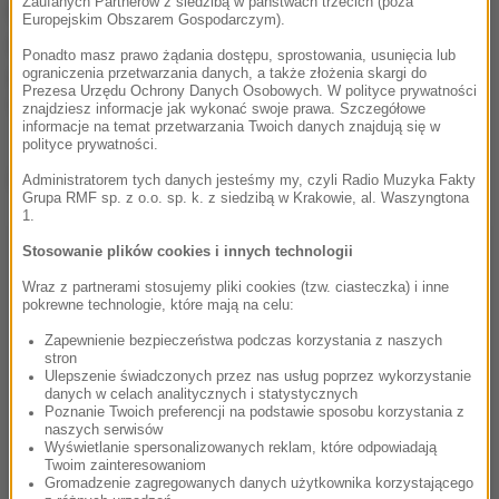
Zaufanych Partnerów z siedzibą w państwach trzecich (poza
można nazwać STEALTH? W tak zwanych
Europejskim Obszarem Gospodarczym).
działaniach "hybrydowych" idzie właśnie o to, aby
Ponadto masz prawo żądania dostępu, sprostowania, usunięcia lub
ograniczenia przetwarzania danych, a także złożenia skargi do
sama agresywna aktywność była "skryta" i
Prezesa Urzędu Ochrony Danych Osobowych. W polityce prywatności
"podstępna".
znajdziesz informacje jak wykonać swoje prawa. Szczegółowe
informacje na temat przetwarzania Twoich danych znajdują się w
polityce prywatności.
Dalsza część artykułu pod materiałem video:
Administratorem tych danych jesteśmy my, czyli Radio Muzyka Fakty
Grupa RMF sp. z o.o. sp. k. z siedzibą w Krakowie, al. Waszyngtona
1.
Stosowanie plików cookies i innych technologii
Wraz z partnerami stosujemy pliki cookies (tzw. ciasteczka) i inne
pokrewne technologie, które mają na celu:
Zapewnienie bezpieczeństwa podczas korzystania z naszych
stron
Ulepszenie świadczonych przez nas usług poprzez wykorzystanie
danych w celach analitycznych i statystycznych
Poznanie Twoich preferencji na podstawie sposobu korzystania z
naszych serwisów
Wyświetlanie spersonalizowanych reklam, które odpowiadają
Twoim zainteresowaniom
Gromadzenie zagregowanych danych użytkownika korzystającego