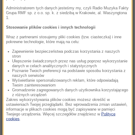
burzach
Administratorem tych danych jesteśmy my, czyli Radio Muzyka Fakty
Grupa RMF sp. z o.o. sp. k. z siedzibą w Krakowie, al. Waszyngtona
1.
10:57
Ekstremalne upały w Europie. W kolejnym
Stosowanie plików cookies i innych technologii
kraju padł rekord temperatury
Wraz z partnerami stosujemy pliki cookies (tzw. ciasteczka) i inne
pokrewne technologie, które mają na celu:
10:48
Zapewnienie bezpieczeństwa podczas korzystania z naszych
Koszmar w Kielcach. Służby weszły na
stron
posesję i zastały tam ponad 200 psów!
Ulepszenie świadczonych przez nas usług poprzez wykorzystanie
danych w celach analitycznych i statystycznych
Poznanie Twoich preferencji na podstawie sposobu korzystania z
10:46
naszych serwisów
Koniec ery Zełenskiego? Zaskakujące wyniki
Wyświetlanie spersonalizowanych reklam, które odpowiadają
Twoim zainteresowaniom
nowego sondażu
Gromadzenie zagregowanych danych użytkownika korzystającego
z różnych urządzeń
Zakres wykorzystywania plików cookies możesz określić w
10:46
ustawieniach Twojej przeglądarki. Bez wprowadzenia zmian ustawień,
Znaleziono go u podnóża Śnieżki. Policja prosi
informacje w plikach cookies mogą być zapisywane w pamięci
Twojego urządzenia. Więcej szczegółów znajdziesz w
Polityce
o pomoc w identyfikacji mężczyzny
cookies
.
10:38