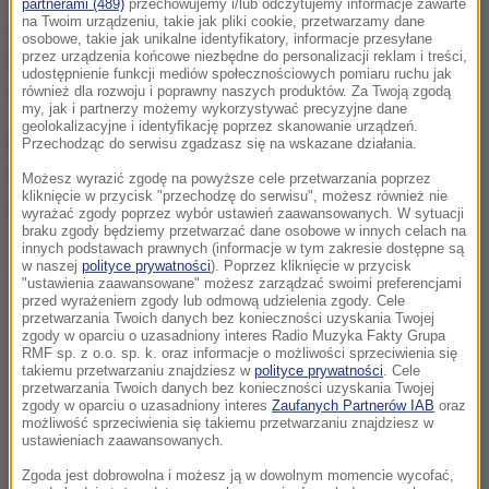
partnerami (489)
przechowujemy i/lub odczytujemy informacje zawarte
na Twoim urządzeniu, takie jak pliki cookie, przetwarzamy dane
gorączkowy. Myślę, że miałem mocne nogi. Jestem
osobowe, takie jak unikalne identyfikatory, informacje przesyłane
bardzo szczęśliwy z wygranej, wszystko inne to
przez urządzenia końcowe niezbędne do personalizacji reklam i treści,
udostępnienie funkcji mediów społecznościowych pomiaru ruchu jak
tylko bonus" - dodał.
również dla rozwoju i poprawny naszych produktów. Za Twoją zgodą
my, jak i partnerzy możemy wykorzystywać precyzyjne dane
geolokalizacyjne i identyfikację poprzez skanowanie urządzeń.
Dotychczasowy lider Belg Wout van Aert (Jumbo-
Przechodząc do serwisu zgadzasz się na wskazane działania.
Visma) zajął dopiero 103. miejsce, ze stratą
Możesz wyrazić zgodę na powyższe cele przetwarzania poprzez
kliknięcie w przycisk "przechodzę do serwisu", możesz również nie
siedmiu minut i 28 sekund do zwycięzcy.
wyrażać zgody poprzez wybór ustawień zaawansowanych. W sytuacji
braku zgody będziemy przetwarzać dane osobowe w innych celach na
innych podstawach prawnych (informacje w tym zakresie dostępne są
w naszej
polityce prywatności
). Poprzez kliknięcie w przycisk
Dalsza część artykułu pod materiałem video:
"ustawienia zaawansowane" możesz zarządzać swoimi preferencjami
przed wyrażeniem zgody lub odmową udzielenia zgody. Cele
przetwarzania Twoich danych bez konieczności uzyskania Twojej
zgody w oparciu o uzasadniony interes Radio Muzyka Fakty Grupa
RMF sp. z o.o. sp. k. oraz informacje o możliwości sprzeciwienia się
takiemu przetwarzaniu znajdziesz w
polityce prywatności
. Cele
przetwarzania Twoich danych bez konieczności uzyskania Twojej
zgody w oparciu o uzasadniony interes
Zaufanych Partnerów IAB
oraz
możliwość sprzeciwienia się takiemu przetwarzaniu znajdziesz w
ustawieniach zaawansowanych.
Zgoda jest dobrowolna i możesz ją w dowolnym momencie wycofać,