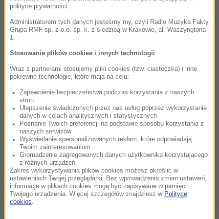
polityce prywatności.
Administratorem tych danych jesteśmy my, czyli Radio Muzyka Fakty
Grupa RMF sp. z o.o. sp. k. z siedzibą w Krakowie, al. Waszyngtona
1.
Stosowanie plików cookies i innych technologii
Wraz z partnerami stosujemy pliki cookies (tzw. ciasteczka) i inne
pokrewne technologie, które mają na celu:
Zapewnienie bezpieczeństwa podczas korzystania z naszych
stron
Ulepszenie świadczonych przez nas usług poprzez wykorzystanie
danych w celach analitycznych i statystycznych
Taką decyzję podjął trener "Dumy Katalonii" Ronald
Poznanie Twoich preferencji na podstawie sposobu korzystania z
naszych serwisów
Koeman, który przyznał, że
Messiemu przyda się
Wyświetlanie spersonalizowanych reklam, które odpowiadają
Twoim zainteresowaniom
odpoczynek.
Z tego samego powodu w Hiszpanii
Gromadzenie zagregowanych danych użytkownika korzystającego
z różnych urządzeń
został Holender Frenkie de Jong.
Zakres wykorzystywania plików cookies możesz określić w
ustawieniach Twojej przeglądarki. Bez wprowadzenia zmian ustawień,
informacje w plikach cookies mogą być zapisywane w pamięci
W Kijowie Barcelona zagra więc w przynajmniej
Twojego urządzenia. Więcej szczegółów znajdziesz w
Polityce
cookies
.
częściowo rezerwowym składzie. Z powodu kontuzji
kilka miesięcy przerwy czeka Ansu Fatiego, Sergiego