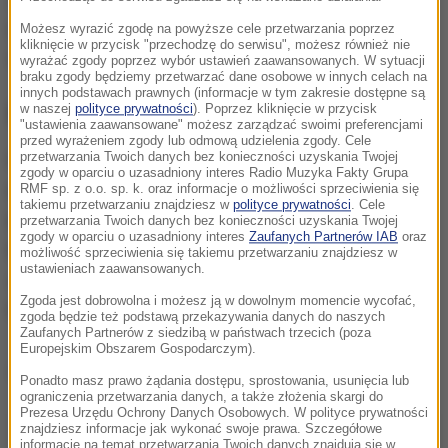
Lipskiem. Jedyne zwycięstwo, które zanotował to
Możesz wyrazić zgodę na powyższe cele przetwarzania poprzez
kliknięcie w przycisk "przechodzę do serwisu", możesz również nie
triumf nad Basaksehirem.
wyrażać zgody poprzez wybór ustawień zaawansowanych. W sytuacji
braku zgody będziemy przetwarzać dane osobowe w innych celach na
innych podstawach prawnych (informacje w tym zakresie dostępne są
Barcelona bez Messiego
w naszej
polityce prywatności
). Poprzez kliknięcie w przycisk
"ustawienia zaawansowane" możesz zarządzać swoimi preferencjami
przed wyrażeniem zgody lub odmową udzielenia zgody. Cele
Piłkarz Dynama Kijów
Tomasz Kędziora nie będzie
przetwarzania Twoich danych bez konieczności uzyskania Twojej
zgody w oparciu o uzasadniony interes Radio Muzyka Fakty Grupa
miał okazji po raz drugi zagrać przeciwko
RMF sp. z o.o. sp. k. oraz informacje o możliwości sprzeciwienia się
takiemu przetwarzaniu znajdziesz w
polityce prywatności
. Cele
Lionelowi Messiemu.
Argentyński gwiazdor
przetwarzania Twoich danych bez konieczności uzyskania Twojej
zgody w oparciu o uzasadniony interes
Zaufanych Partnerów IAB
oraz
Barcelony nie poleciał z drużyną na Ukrainę, gdzie
możliwość sprzeciwienia się takiemu przetwarzaniu znajdziesz w
ustawieniach zaawansowanych.
oba zespoły zmierzą w 4. kolejce grupy G Ligi
Zgoda jest dobrowolna i możesz ją w dowolnym momencie wycofać,
Mistrzów.
zgoda będzie też podstawą przekazywania danych do naszych
Zaufanych Partnerów z siedzibą w państwach trzecich (poza
Europejskim Obszarem Gospodarczym).
Dalsza część artykułu pod materiałem video:
Ponadto masz prawo żądania dostępu, sprostowania, usunięcia lub
ograniczenia przetwarzania danych, a także złożenia skargi do
Prezesa Urzędu Ochrony Danych Osobowych. W polityce prywatności
znajdziesz informacje jak wykonać swoje prawa. Szczegółowe
informacje na temat przetwarzania Twoich danych znajdują się w