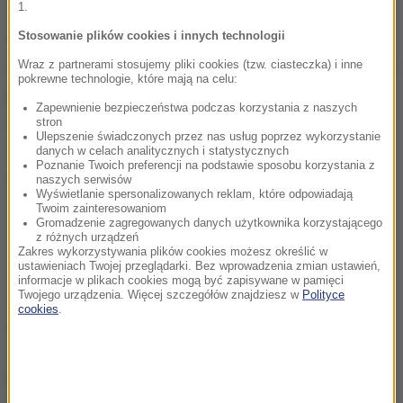
1.
Stosowanie plików cookies i innych technologii
Nawigacja była dziś naprawdę skomplikowana. Kilka
razy się zgubiliśmy, ale myślę, że wszyscy mieli z tym
Wraz z partnerami stosujemy pliki cookies (tzw. ciasteczka) i inne
pokrewne technologie, które mają na celu:
problemy. Koniec końców uważam, że to był dla nas
Zapewnienie bezpieczeństwa podczas korzystania z naszych
dobry etap. Bardzo trudny, wymagający, ale
stron
Ulepszenie świadczonych przez nas usług poprzez wykorzystanie
najważniejsze jest to, że jesteśmy na mecie
-
danych w celach analitycznych i statystycznych
Poznanie Twoich preferencji na podstawie sposobu korzystania z
zakończył drugi kierowca siódmego etapu.
naszych serwisów
Wyświetlanie spersonalizowanych reklam, które odpowiadają
Twoim zainteresowaniom
To był zdecydowanie najtrudniejszy etap
Gromadzenie zagregowanych danych użytkownika korzystającego
z różnych urządzeń
tegorocznego Dakaru. Nasz Maverick naprawdę
Zakres wykorzystywania plików cookies możesz określić w
ustawieniach Twojej przeglądarki. Bez wprowadzenia zmian ustawień,
dostał dzisiaj w kość. Jechaliśmy bezpiecznie, nie
informacje w plikach cookies mogą być zapisywane w pamięci
złapaliśmy żadnego kapcia, pilnowaliśmy się. Jadąc
Twojego urządzenia. Więcej szczegółów znajdziesz w
Polityce
cookies
.
za ciężarówkami było to naprawdę trudne. Cieszymy
się z mety i z
wyniku
- podkreślił Szymon
Gospodarczyk, pilot Michała Goczała.