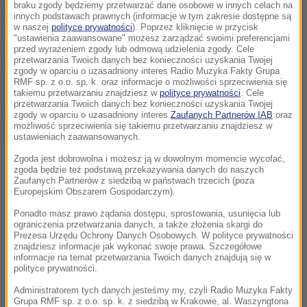
braku zgody będziemy przetwarzać dane osobowe w innych celach na
nie odpuszczaliśmy
- maszyna naprawdę dostała w
innych podstawach prawnych (informacje w tym zakresie dostępne są
w naszej
polityce prywatności
). Poprzez kliknięcie w przycisk
kość
- mówił Michał Goczał.
"ustawienia zaawansowane" możesz zarządzać swoimi preferencjami
przed wyrażeniem zgody lub odmową udzielenia zgody. Cele
przetwarzania Twoich danych bez konieczności uzyskania Twojej
"Nawigacja była skomplikowana"
zgody w oparciu o uzasadniony interes Radio Muzyka Fakty Grupa
RMF sp. z o.o. sp. k. oraz informacje o możliwości sprzeciwienia się
takiemu przetwarzaniu znajdziesz w
polityce prywatności
. Cele
przetwarzania Twoich danych bez konieczności uzyskania Twojej
Dalsza część artykułu pod materiałem video:
zgody w oparciu o uzasadniony interes
Zaufanych Partnerów IAB
oraz
możliwość sprzeciwienia się takiemu przetwarzaniu znajdziesz w
ustawieniach zaawansowanych.
Zgoda jest dobrowolna i możesz ją w dowolnym momencie wycofać,
zgoda będzie też podstawą przekazywania danych do naszych
Zaufanych Partnerów z siedzibą w państwach trzecich (poza
Europejskim Obszarem Gospodarczym).
Ponadto masz prawo żądania dostępu, sprostowania, usunięcia lub
ograniczenia przetwarzania danych, a także złożenia skargi do
Prezesa Urzędu Ochrony Danych Osobowych. W polityce prywatności
znajdziesz informacje jak wykonać swoje prawa. Szczegółowe
informacje na temat przetwarzania Twoich danych znajdują się w
polityce prywatności.
Administratorem tych danych jesteśmy my, czyli Radio Muzyka Fakty
Grupa RMF sp. z o.o. sp. k. z siedzibą w Krakowie, al. Waszyngtona