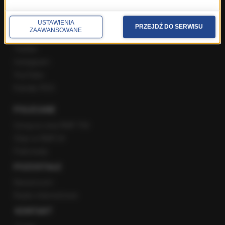
USTAWIENIA
PRZEJDŹ DO SERWISU
ZAAWANSOWANE
Facebook
Twitter
Instagram
YouTube
Kanały RSS
POLECANE
Gorąca Linia RMF FM
Staż w RMF24
Patronaty
POZOSTAŁE
Newsroom
Radio internetowe
KONTAKT