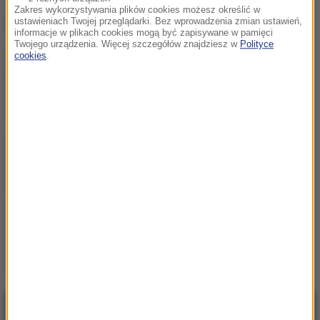
Zakres wykorzystywania plików cookies możesz określić w
NAJWAŻNIEJSZE FAKTY
ustawieniach Twojej przeglądarki. Bez wprowadzenia zmian ustawień,
informacje w plikach cookies mogą być zapisywane w pamięci
Twojego urządzenia. Więcej szczegółów znajdziesz w
Polityce
cookies
.
Europejskie Targi
Produktów Regionalnych
2026 w Zakopanem –
program, atrakcje,
koncerty
Niezwykłe wieści z Tatr.
Liczby nie kłamią, to
najlepszy wynik od lat
Zamknięcie szlaku do
malowniczej przełęczy w
Tatrach. Konieczny jest
remont
NAJNOWSZE