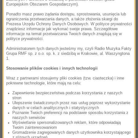
słabo związany z podłożem" - czytamy w
Europejskim Obszarem Gospodarczym).
komunikacie ratowników TOPR.
Ponadto masz prawo żądania dostępu, sprostowania, usunięcia lub
ograniczenia przetwarzania danych, a także złożenia skargi do
Prezesa Urzędu Ochrony Danych Osobowych. W polityce prywatności
Dalsza część artykułu pod materiałem video:
znajdziesz informacje jak wykonać swoje prawa. Szczegółowe
informacje na temat przetwarzania Twoich danych znajdują się w
polityce prywatności.
Administratorem tych danych jesteśmy my, czyli Radio Muzyka Fakty
Grupa RMF sp. z o.o. sp. k. z siedzibą w Krakowie, al. Waszyngtona
1.
Stosowanie plików cookies i innych technologii
Wraz z partnerami stosujemy pliki cookies (tzw. ciasteczka) i inne
pokrewne technologie, które mają na celu:
Zapewnienie bezpieczeństwa podczas korzystania z naszych
stron
Ulepszenie świadczonych przez nas usług poprzez wykorzystanie
danych w celach analitycznych i statystycznych
Poznanie Twoich preferencji na podstawie sposobu korzystania z
naszych serwisów
Źródło: PAP
Wyświetlanie spersonalizowanych reklam, które odpowiadają
Twoim zainteresowaniom
Tatry
zagrożenie lawinowe
śnieg
Tagi:
Gromadzenie zagregowanych danych użytkownika korzystającego
z różnych urządzeń