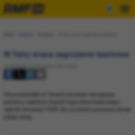
RMF24
Regiony
Zakopane
W Tatry wraca zagrożenie lawinowe
W Tatry wraca zagrożenie lawinowe
Poniedziałek, 3 października 2022 (19:26)
Od poniedziałku w Tatrach ponownie obowiązuje
pierwszy, najniższy stopień zagrożenia lawinowego –
ogłosili ratownicy TOPR. Na szczytach ponownie zaczął
padać śnieg.