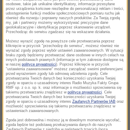
osobowe, takie jak unikalne identyfikatory, informacje przesyłane
wysoko w Tatrach przyrost pokrywy śnieżnej może
przez urządzenia końcowe niezbędne do personalizacji reklam i treści,
udostępnienie funkcji mediów społecznościowych pomiaru ruchu jak
wynieść do 20 cm w ciągu doby
. Temperatura na
również dla rozwoju i poprawny naszych produktów. Za Twoją zgodą
my, jak i partnerzy możemy wykorzystywać precyzyjne dane
szczytach Tatr wynosi około -2 st. C. Uczucie zimna
geolokalizacyjne i identyfikację poprzez skanowanie urządzeń.
Przechodząc do serwisu zgadzasz się na wskazane działania.
potęguje silny wiatr osiągający na szczytach w
Możesz wyrazić zgodę na powyższe cele przetwarzania poprzez
porywach do 80 km/h powodujący zawieje śnieżne.
kliknięcie w przycisk "przechodzę do serwisu", możesz również nie
wyrażać zgody poprzez wybór ustawień zaawansowanych. W sytuacji
braku zgody będziemy przetwarzać dane osobowe w innych celach na
Na Kasprowym Wierchu w poniedziałek w godzinach
innych podstawach prawnych (informacje w tym zakresie dostępne są
wieczornych leżało 10 cm śniegu. Zagrożenie
w naszej
polityce prywatności
). Poprzez kliknięcie w przycisk
"ustawienia zaawansowane" możesz zarządzać swoimi preferencjami
lawinowe występuje powyżej 1800 m n.p.m.
przed wyrażeniem zgody lub odmową udzielenia zgody. Cele
przetwarzania Twoich danych bez konieczności uzyskania Twojej
zgody w oparciu o uzasadniony interes Radio Muzyka Fakty Grupa
"W związku z prognozowanymi opadami śniegu
RMF sp. z o.o. sp. k. oraz informacje o możliwości sprzeciwienia się
takiemu przetwarzaniu znajdziesz w
polityce prywatności
. Cele
połączonymi z silnym wiatrem, warunki w wyższych
przetwarzania Twoich danych bez konieczności uzyskania Twojej
zgody w oparciu o uzasadniony interes
Zaufanych Partnerów IAB
oraz
partiach Tatr będą się pogarszać. Należy zwrócić
możliwość sprzeciwienia się takiemu przetwarzaniu znajdziesz w
ustawieniach zaawansowanych.
szczególną uwagę na nagromadzone poduchy
Zgoda jest dobrowolna i możesz ją w dowolnym momencie wycofać,
nawianego śniegu, który w wielu miejscach będzie
zgoda będzie też podstawą przekazywania danych do naszych
Zaufanych Partnerów z siedzibą w państwach trzecich (poza