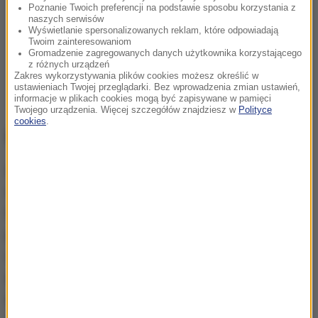
Poznanie Twoich preferencji na podstawie sposobu korzystania z
naszych serwisów
Wyświetlanie spersonalizowanych reklam, które odpowiadają
Twoim zainteresowaniom
Gromadzenie zagregowanych danych użytkownika korzystającego
z różnych urządzeń
Zakres wykorzystywania plików cookies możesz określić w
ustawieniach Twojej przeglądarki. Bez wprowadzenia zmian ustawień,
informacje w plikach cookies mogą być zapisywane w pamięci
Twojego urządzenia. Więcej szczegółów znajdziesz w
Polityce
cookies
.
Nagrody dla najbardziej aktywnych
Do wrocławskich szkół i przedszkoli trafiła
informacja o wrześniowej odsłonie akcji.
Nauczyciele i wychowawcy z placówek, które
przystąpią do akcji Rowerowy Maj Dogrywka,
codziennie będą odnotowywać,
ile osób z klasy lub
grupy w danym dniu dojechało na zajęcia w
aktywny sposób
- na rowerze, hulajnodze, wrotkach,