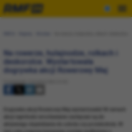
RMF24
Regiony
Wrocław
Na rowerze, hulajnodze, rolkach i deskorolce.
Na rowerze, hulajnodze, rolkach i
deskorolce. Wystartowała
dogrywka akcji Rowerowy Maj
Poniedziałek, 5 września 2022 (12:32)
Dogrywka akcji Rowerowy Maj wystartowała! W ramach
akcji najmłodsi wrocławianie zachęcani są do
aktywnego dojeżdżania do szkoły czy przedszkola. W
tym roku majowa kampania zostaje wydłużona o