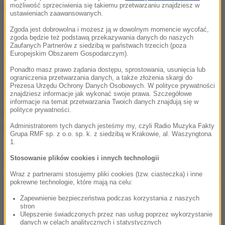
placówek na rowerze czy hulajnodze. To imponujący
możliwość sprzeciwienia się takiemu przetwarzaniu znajdziesz w
ustawieniach zaawansowanych.
wynik. Kampania cieszy się rosnącym
Zgoda jest dobrowolna i możesz ją w dowolnym momencie wycofać,
zainteresowaniem wśród najmłodszych wrocławian,
zgoda będzie też podstawą przekazywania danych do naszych
Zaufanych Partnerów z siedzibą w państwach trzecich (poza
dlatego postanowiliśmy nie czekać do następnego
Europejskim Obszarem Gospodarczym).
maja i jeszcze w tym roku organizujemy we
Ponadto masz prawo żądania dostępu, sprostowania, usunięcia lub
ograniczenia przetwarzania danych, a także złożenia skargi do
Wrocławiu jej dogrywkę. Chcemy, aby pozytywny
Prezesa Urzędu Ochrony Danych Osobowych. W polityce prywatności
znajdziesz informacje jak wykonać swoje prawa. Szczegółowe
zwyczaj jazdy rowerem trwał cały rok, stąd nowa
informacje na temat przetwarzania Twoich danych znajdują się w
propozycja na jesień
- mówi Daniel Chojnacki, oficer
polityce prywatności.
rowerowy Urzędu Miejskiego.
Administratorem tych danych jesteśmy my, czyli Radio Muzyka Fakty
Grupa RMF sp. z o.o. sp. k. z siedzibą w Krakowie, al. Waszyngtona
1.
Dalsza część artykułu pod materiałem video:
Stosowanie plików cookies i innych technologii
Wraz z partnerami stosujemy pliki cookies (tzw. ciasteczka) i inne
pokrewne technologie, które mają na celu:
Zapewnienie bezpieczeństwa podczas korzystania z naszych
stron
Ulepszenie świadczonych przez nas usług poprzez wykorzystanie
danych w celach analitycznych i statystycznych