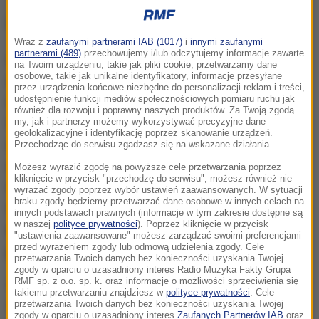
Wraz z
zaufanymi partnerami IAB (1017)
i
innymi zaufanymi
partnerami (489)
przechowujemy i/lub odczytujemy informacje zawarte
Ogólnopolska kampania Rowerowy Maj promuje
na Twoim urządzeniu, takie jak pliki cookie, przetwarzamy dane
osobowe, takie jak unikalne identyfikatory, informacje przesyłane
aktywne dojeżdżanie do szkoły i przedszkola wśród
przez urządzenia końcowe niezbędne do personalizacji reklam i treści,
udostępnienie funkcji mediów społecznościowych pomiaru ruchu jak
najmłodszych. Inicjatorem akcji jest miasto Gdańsk.
również dla rozwoju i poprawny naszych produktów. Za Twoją zgodą
W 2016 roku, gdy impreza po raz pierwszy zawitała
my, jak i partnerzy możemy wykorzystywać precyzyjne dane
geolokalizacyjne i identyfikację poprzez skanowanie urządzeń.
do Wrocławia, wzięło w niej udział niemal 4 tys.
Przechodząc do serwisu zgadzasz się na wskazane działania.
aktywnych uczestników z 24 szkół i przedszkoli. Od
Możesz wyrazić zgodę na powyższe cele przetwarzania poprzez
kliknięcie w przycisk "przechodzę do serwisu", możesz również nie
tego czasu
kampania przyciąga coraz więcej osób
.
wyrażać zgody poprzez wybór ustawień zaawansowanych. W sytuacji
braku zgody będziemy przetwarzać dane osobowe w innych celach na
W maju tego roku w akcji wzięło już udział
ponad 25
innych podstawach prawnych (informacje w tym zakresie dostępne są
w naszej
polityce prywatności
). Poprzez kliknięcie w przycisk
tys. dzieci
ze 114 wrocławskich przedszkoli i szkół
"ustawienia zaawansowane" możesz zarządzać swoimi preferencjami
przed wyrażeniem zgody lub odmową udzielenia zgody. Cele
podstawowych.
przetwarzania Twoich danych bez konieczności uzyskania Twojej
zgody w oparciu o uzasadniony interes Radio Muzyka Fakty Grupa
RMF sp. z o.o. sp. k. oraz informacje o możliwości sprzeciwienia się
W majowej edycji, w zwycięskich placówkach, ponad
takiemu przetwarzaniu znajdziesz w
polityce prywatności
. Cele
90 proc. uczniów i przedszkolaków dojeżdżało do
przetwarzania Twoich danych bez konieczności uzyskania Twojej
zgody w oparciu o uzasadniony interes
Zaufanych Partnerów IAB
oraz