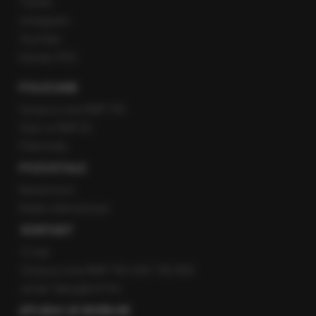
Twitter
Instagram
YouTube
Kanały RSS
POLECANE
Gorąca Linia RMF FM
Staż w RMF24
Patronaty
POZOSTAŁE
Newsroom
Radio internetowe
KONTAKT
O nas
Gorąca Linia RMF FM: 600 700 800
email: fakty@rmf.fm
APLIKACJE MOBILNE