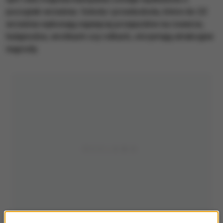
początek września. Szkoły i przedszkola, które do 22
września wykonają najwięcej przejazdów na rowerze,
hulajnodze, wrotkach czy rolkach, otrzymają atrakcyjne
nagrody.