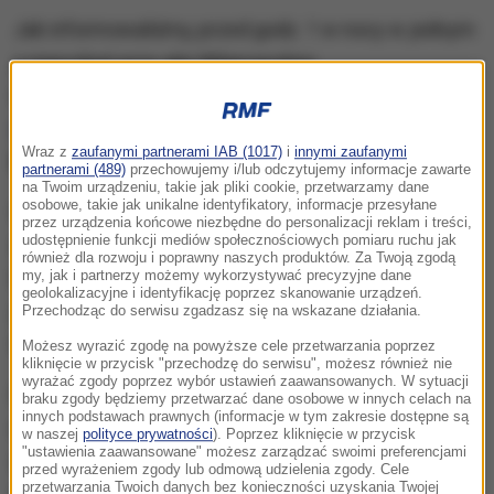
Jak informowaliśmy, przed godz. 1 w nocy w jednym
z mieszkań przy alei Wilanowskiej
w Warszawie
policjanci znaleźli w łóżeczku zwłoki
miesięcznej dziewczynki.
Miała ona
rany kłute
Wraz z
zaufanymi partnerami IAB (1017)
i
innymi zaufanymi
klatki piersiowej.
partnerami (489)
przechowujemy i/lub odczytujemy informacje zawarte
na Twoim urządzeniu, takie jak pliki cookie, przetwarzamy dane
osobowe, takie jak unikalne identyfikatory, informacje przesyłane
W mieszkaniu przebywali także dwaj chłopcy
przez urządzenia końcowe niezbędne do personalizacji reklam i treści,
udostępnienie funkcji mediów społecznościowych pomiaru ruchu jak
z widocznymi obrażeniami.
3-latek miał ranę
również dla rozwoju i poprawny naszych produktów. Za Twoją zgodą
tłuczoną głowy, a 9-latek ranę ciętą szyi.
Ich stan
my, jak i partnerzy możemy wykorzystywać precyzyjne dane
geolokalizacyjne i identyfikację poprzez skanowanie urządzeń.
jest poważny, ale nie ma zagrożenia życia. Chłopcy
Przechodząc do serwisu zgadzasz się na wskazane działania.
trafili do szpitala.
Możesz wyrazić zgodę na powyższe cele przetwarzania poprzez
kliknięcie w przycisk "przechodzę do serwisu", możesz również nie
wyrażać zgody poprzez wybór ustawień zaawansowanych. W sytuacji
Policjanci - około północy - mieli dostać bardzo
braku zgody będziemy przetwarzać dane osobowe w innych celach na
innych podstawach prawnych (informacje w tym zakresie dostępne są
niepokojące zgłoszenie od babci dzieci. Kobieta
w naszej
polityce prywatności
). Poprzez kliknięcie w przycisk
"ustawienia zaawansowane" możesz zarządzać swoimi preferencjami
otrzymała bowiem SMS-a od jednego z wnuczków
przed wyrażeniem zgody lub odmową udzielenia zgody. Cele
przetwarzania Twoich danych bez konieczności uzyskania Twojej