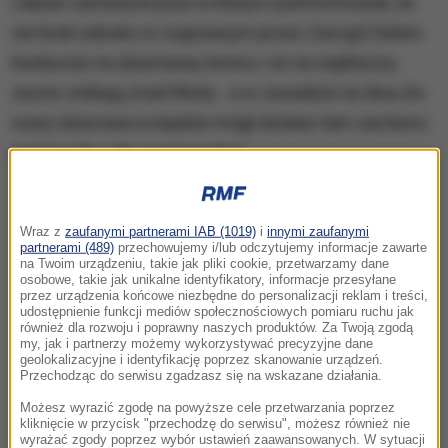
Zabaw zamieścili post w którym poinformowali, że
nie brali udziału w rozpisanym przez Zarząd Zieleni
konkursie na dzierżawę terenu i że na najbliższy
sezon znikają znad Wisły - a w zasadzie na dwa, bo
nowy dzierżawca będzie mógł działać tam zarówno
w tym roku, jak i w przyszłym.
Wraz z
zaufanymi partnerami IAB (1019)
i
innymi zaufanymi
partnerami (489)
przechowujemy i/lub odczytujemy informacje zawarte
na Twoim urządzeniu, takie jak pliki cookie, przetwarzamy dane
osobowe, takie jak unikalne identyfikatory, informacje przesyłane
przez urządzenia końcowe niezbędne do personalizacji reklam i treści,
udostępnienie funkcji mediów społecznościowych pomiaru ruchu jak
również dla rozwoju i poprawny naszych produktów. Za Twoją zgodą
my, jak i partnerzy możemy wykorzystywać precyzyjne dane
geolokalizacyjne i identyfikację poprzez skanowanie urządzeń.
Przechodząc do serwisu zgadzasz się na wskazane działania.
Możesz wyrazić zgodę na powyższe cele przetwarzania poprzez
kliknięcie w przycisk "przechodzę do serwisu", możesz również nie
wyrażać zgody poprzez wybór ustawień zaawansowanych. W sytuacji