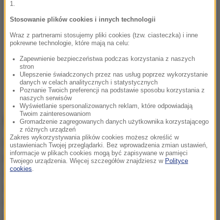
1.
Stosowanie plików cookies i innych technologii
Wraz z partnerami stosujemy pliki cookies (tzw. ciasteczka) i inne
pokrewne technologie, które mają na celu:
Zapewnienie bezpieczeństwa podczas korzystania z naszych
stron
Ulepszenie świadczonych przez nas usług poprzez wykorzystanie
danych w celach analitycznych i statystycznych
Poznanie Twoich preferencji na podstawie sposobu korzystania z
naszych serwisów
Wyświetlanie spersonalizowanych reklam, które odpowiadają
Twoim zainteresowaniom
Popularne miejsce
Gromadzenie zagregowanych danych użytkownika korzystającego
z różnych urządzeń
Zakres wykorzystywania plików cookies możesz określić w
Plac Zabaw co roku przyciągał tłumy warszawiaków,
ustawieniach Twojej przeglądarki. Bez wprowadzenia zmian ustawień,
informacje w plikach cookies mogą być zapisywane w pamięci
którzy zwłaszcza w weekendy, spędzali tam wolny
Twojego urządzenia. Więcej szczegółów znajdziesz w
Polityce
cookies
.
czas. W ofercie były m.in.: koncerty, teatr, kino, targi
streetfoodowe, akcje społeczne i edukacyjne. W tym
roku, kiedy wystartował sezon, próżno było go
szukać w tym miejscu. Dzierżawcy
w październiku