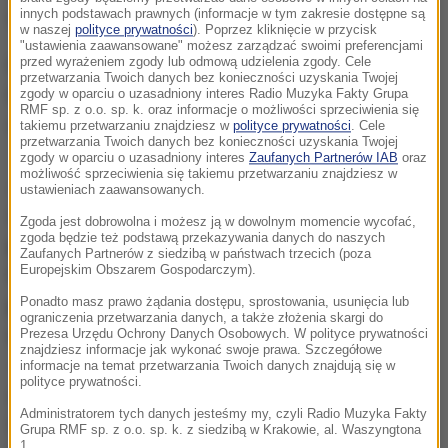
innych podstawach prawnych (informacje w tym zakresie dostępne są
funkcji publicznej. Ma też zwrócić przyjęte korzyści.
w naszej
polityce prywatności
). Poprzez kliknięcie w przycisk
"ustawienia zaawansowane" możesz zarządzać swoimi preferencjami
przed wyrażeniem zgody lub odmową udzielenia zgody. Cele
Mieczysław O. został dyrektorem Instytutu
przetwarzania Twoich danych bez konieczności uzyskania Twojej
Meteorologii i Gospodarki Wodnej w 2006 r. i był nim
zgody w oparciu o uzasadniony interes Radio Muzyka Fakty Grupa
RMF sp. z o.o. sp. k. oraz informacje o możliwości sprzeciwienia się
do odwołania w maju 2015 r.
takiemu przetwarzaniu znajdziesz w
polityce prywatności
. Cele
przetwarzania Twoich danych bez konieczności uzyskania Twojej
zgody w oparciu o uzasadniony interes
Zaufanych Partnerów IAB
oraz
możliwość sprzeciwienia się takiemu przetwarzaniu znajdziesz w
Jak pisze "Rz", przez cały ten czas - jak wykazało
ustawieniach zaawansowanych.
śledztwo -
miał żądać dla siebie "haraczu" za
Zgoda jest dobrowolna i możesz ją w dowolnym momencie wycofać,
zgoda będzie też podstawą przekazywania danych do naszych
przyznanie premii, nagród, zatrudnienie na
Zaufanych Partnerów z siedzibą w państwach trzecich (poza
Europejskim Obszarem Gospodarczym).
fikcyjnym etacie, i z firmowej kasy opłacać m.in.
Ponadto masz prawo żądania dostępu, sprostowania, usunięcia lub
prywatne wyjazdy czy kupować dla siebie drogi
ograniczenia przetwarzania danych, a także złożenia skargi do
sprzęt fotograficzny
. "Dwukrotnie trafiał do aresztu
Prezesa Urzędu Ochrony Danych Osobowych. W polityce prywatności
znajdziesz informacje jak wykonać swoje prawa. Szczegółowe
- najpierw w 2016 r., gdy postawiono mu dziesięć
informacje na temat przetwarzania Twoich danych znajdują się w
polityce prywatności.
zarzutów, co miało być wierzchołkiem góry lodowej.
Administratorem tych danych jesteśmy my, czyli Radio Muzyka Fakty
Według śledztwa skala patologii, jaką miał stworzyć,
Grupa RMF sp. z o.o. sp. k. z siedzibą w Krakowie, al. Waszyngtona
1.