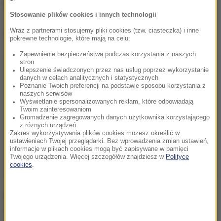
była ogromna" - czytamy.
Stosowanie plików cookies i innych technologii
Wraz z partnerami stosujemy pliki cookies (tzw. ciasteczka) i inne
Dalsza część artykułu pod materiałem video:
pokrewne technologie, które mają na celu:
Zapewnienie bezpieczeństwa podczas korzystania z naszych
stron
Ulepszenie świadczonych przez nas usług poprzez wykorzystanie
danych w celach analitycznych i statystycznych
Poznanie Twoich preferencji na podstawie sposobu korzystania z
naszych serwisów
Wyświetlanie spersonalizowanych reklam, które odpowiadają
Twoim zainteresowaniom
Gromadzenie zagregowanych danych użytkownika korzystającego
z różnych urządzeń
Zakres wykorzystywania plików cookies możesz określić w
ustawieniach Twojej przeglądarki. Bez wprowadzenia zmian ustawień,
informacje w plikach cookies mogą być zapisywane w pamięci
Twojego urządzenia. Więcej szczegółów znajdziesz w
Polityce
cookies
.
Obecny wyrok dotyczy dwóch sytuacji
- z jesieni
2014 r., gdy Mieczysław O. miał zażądać łącznie 8