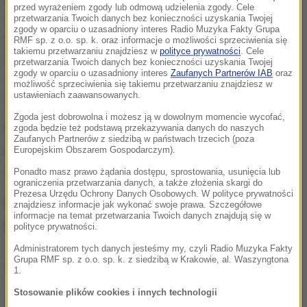
przed wyrażeniem zgody lub odmową udzielenia zgody. Cele
zmianie, więc nie można go ukarać
, a policja
przetwarzania Twoich danych bez konieczności uzyskania Twojej
zgody w oparciu o uzasadniony interes Radio Muzyka Fakty Grupa
powinna go powiadomić o nowych przepisach
RMF sp. z o.o. sp. k. oraz informacje o możliwości sprzeciwienia się
takiemu przetwarzaniu znajdziesz w
polityce prywatności
. Cele
listownie
- relacjonuje nadkom. Agnieszka Wójcik,
przetwarzania Twoich danych bez konieczności uzyskania Twojej
zgody w oparciu o uzasadniony interes
Zaufanych Partnerów IAB
oraz
oficer prasowa Komendy Powiatowej Policji w
możliwość sprzeciwienia się takiemu przetwarzaniu znajdziesz w
ustawieniach zaawansowanych.
Grójcu.
Zgoda jest dobrowolna i możesz ją w dowolnym momencie wycofać,
zgoda będzie też podstawą przekazywania danych do naszych
Mężczyzna odmówił przyjęcia mandatu karnego.
Zaufanych Partnerów z siedzibą w państwach trzecich (poza
Policjanci przygotowali dokumentację do wniosku o
Europejskim Obszarem Gospodarczym).
ukaranie.
Ponadto masz prawo żądania dostępu, sprostowania, usunięcia lub
ograniczenia przetwarzania danych, a także złożenia skargi do
Prezesa Urzędu Ochrony Danych Osobowych. W polityce prywatności
Policjanci przypominają, że nieznajomość
znajdziesz informacje jak wykonać swoje prawa. Szczegółowe
informacje na temat przetwarzania Twoich danych znajdują się w
przepisów nie jest usprawiedliwieniem.
polityce prywatności.
Administratorem tych danych jesteśmy my, czyli Radio Muzyka Fakty
Grupa RMF sp. z o.o. sp. k. z siedzibą w Krakowie, al. Waszyngtona
Dalsza część artykułu pod materiałem video:
1.
Stosowanie plików cookies i innych technologii