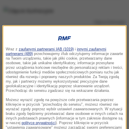
Zdjęcie ilustracyjne
Na lokalnej drodze pod Grójcem funkcjonariuszka
zmierzyła prędkości volkswagena. Okazało się, że
Wraz z
zaufanymi partnerami IAB (1019)
i
innymi zaufanymi
kierowca w obszarze zabudowanym jedzie z
partnerami (489)
przechowujemy i/lub odczytujemy informacje zawarte
na Twoim urządzeniu, takie jak pliki cookie, przetwarzamy dane
prędkością 63 km/h.
osobowe, takie jak unikalne identyfikatory, informacje przesyłane
przez urządzenia końcowe niezbędne do personalizacji reklam i treści,
udostępnienie funkcji mediów społecznościowych pomiaru ruchu jak
26-letni
kierowca
zatrzymany do kontroli
również dla rozwoju i poprawny naszych produktów. Za Twoją zgodą
my, jak i partnerzy możemy wykorzystywać precyzyjne dane
poinformowany o przyczynie zatrzymania stwierdził,
geolokalizacyjne i identyfikację poprzez skanowanie urządzeń.
Przechodząc do serwisu zgadzasz się na wskazane działania.
że
to jakiś żart i nie może być ukarany za
Możesz wyrazić zgodę na powyższe cele przetwarzania poprzez
przekroczenie prędkości, ponieważ jest po godz. 23 i
kliknięcie w przycisk "przechodzę do serwisu", możesz również nie
wyrażać zgody poprzez wybór ustawień zaawansowanych. W sytuacji
może jechać 60 km/h.
Policjanci poinformowali go,
braku zgody będziemy przetwarzać dane osobowe w innych celach na
że ponad rok temu zmieniły się przepisy.
Młody
innych podstawach prawnych (informacje w tym zakresie dostępne są
w naszej
polityce prywatności
). Poprzez kliknięcie w przycisk
mężczyzna oświadczył, że nic nie wie o takiej
"ustawienia zaawansowane" możesz zarządzać swoimi preferencjami