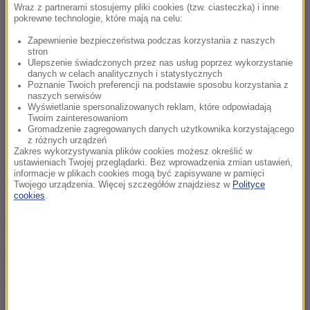
Wraz z partnerami stosujemy pliki cookies (tzw. ciasteczka) i inne
pokrewne technologie, które mają na celu:
Zapewnienie bezpieczeństwa podczas korzystania z naszych
stron
Ulepszenie świadczonych przez nas usług poprzez wykorzystanie
danych w celach analitycznych i statystycznych
Poznanie Twoich preferencji na podstawie sposobu korzystania z
naszych serwisów
Wyświetlanie spersonalizowanych reklam, które odpowiadają
Twoim zainteresowaniom
Gromadzenie zagregowanych danych użytkownika korzystającego
z różnych urządzeń
Zakres wykorzystywania plików cookies możesz określić w
ustawieniach Twojej przeglądarki. Bez wprowadzenia zmian ustawień,
Zdarzenie skłoniło grójecką policjantkę do napisania
informacje w plikach cookies mogą być zapisywane w pamięci
Twojego urządzenia. Więcej szczegółów znajdziesz w
Polityce
wiersza dla wszystkich kierowców. Oto on:
cookies
.
Panie kierowco, szanowny Panie!
Odpowiem na jedno istotne pytanie.
Pytanie trudne i nurtujące: