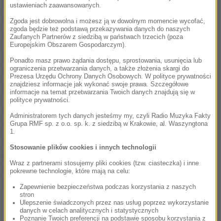
Na przykłada taka jedna pani, która korzysta z tego
ustawieniach zaawansowanych.
baru już od miesiąca
- mówi chłopiec -
Przyszła, bo
Zgoda jest dobrowolna i możesz ją w dowolnym momencie wycofać,
zgoda będzie też podstawą przekazywania danych do naszych
zabrakło jej pieniędzy i nie jadła od dłuższego czasu.
Zaufanych Partnerów z siedzibą w państwach trzecich (poza
Europejskim Obszarem Gospodarczym).
Nasza dziennikarka zapytała chłopca, czy nie było
Ponadto masz prawo żądania dostępu, sprostowania, usunięcia lub
ograniczenia przetwarzania danych, a także złożenia skargi do
mu przykro, kiedy poprosił, by nie przynosić mu
Prezesa Urzędu Ochrony Danych Osobowych. W polityce prywatności
znajdziesz informacje jak wykonać swoje prawa. Szczegółowe
prezentów na urodziny?
informacje na temat przetwarzania Twoich danych znajdują się w
polityce prywatności.
Na początku to jest smutne, ale kiedy się patrzy, jak
Administratorem tych danych jesteśmy my, czyli Radio Muzyka Fakty
inni są bardzo zadowoleni, to moim zdaniem lepsze
Grupa RMF sp. z o.o. sp. k. z siedzibą w Krakowie, al. Waszyngtona
1.
jest dawanie niż dostawanie.
Jak zasypiam, to
Stosowanie plików cookies i innych technologii
jestem zadowolony, że potrzebujący też mogą spać
Wraz z partnerami stosujemy pliki cookies (tzw. ciasteczka) i inne
spokojnie przez następne 70 obiadów
- puentuje
pokrewne technologie, które mają na celu:
Mikołaj.
Zapewnienie bezpieczeństwa podczas korzystania z naszych
stron
Ulepszenie świadczonych przez nas usług poprzez wykorzystanie
Jakie to uczucie, kiedy daje się komuś coś takiego?
danych w celach analitycznych i statystycznych
Poznanie Twoich preferencji na podstawie sposobu korzystania z