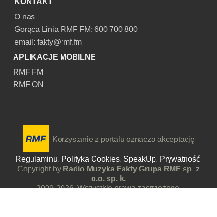
KONTAKT
O nas
Gorąca Linia RMF FM: 600 700 800
email: fakty@rmf.fm
APLIKACJE MOBILNE
RMF FM
RMF ON
Korzystanie z portalu oznacza akceptację
Regulaminu
.
Polityka Cookies
.
SpeakUp
.
Prywatność
.
Copyright by
Radio Muzyka Fakty Grupa RMF sp. z
o.o. sp. k.
2009-2026. Wszystkie prawa zastrzeżone.