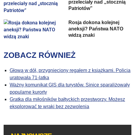
przeleciały nad „stocznią
Patriotów”
Rosja dokona kolejnej
aneksji? Państwa NATO
widzą znaki
ZOBACZ RÓWNIEŻ
Głową w dół, przygnieciony regałem z książkami. Policja
uratowała 71-latka
Ważny komunikat GIS dla turystów. Sinice sparaliżowały
popularne kurorty
Gratka dla miłośników bałtyckich przestworzy. Możesz
eksplorować te wraki bez zezwolenia