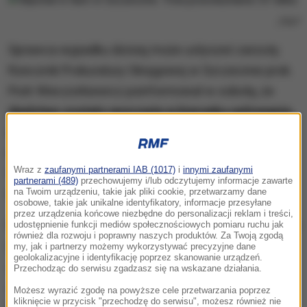
/
PAP
Sprawca wypadku dzisiaj może usłyszeć zarzuty.
Rzecznik Prokuratury Okręgowej w Szczecinie prok.
Piotr Wieczorkiewicz poinformował w sobotę, że
śledztwo zostało wszczęte w kierunku usiłowania
zabójstwa wielu osób i sprowadzenia katastrofy w
ruchu lądowym.
Za to grozi do 10 lat więzienia.
Wraz z
zaufanymi partnerami IAB (1017)
i
innymi zaufanymi
Śledczy czekają na wyniki badań toksykologicznych
partnerami (489)
przechowujemy i/lub odczytujemy informacje zawarte
na Twoim urządzeniu, takie jak pliki cookie, przetwarzamy dane
mężczyzny.
osobowe, takie jak unikalne identyfikatory, informacje przesyłane
przez urządzenia końcowe niezbędne do personalizacji reklam i treści,
Policja przyznaje, że w tej sprawie jest na razie wiele
udostępnienie funkcji mediów społecznościowych pomiaru ruchu jak
również dla rozwoju i poprawny naszych produktów. Za Twoją zgodą
niewiadomych.
Jest bardzo dużo hipotez, bardzo
my, jak i partnerzy możemy wykorzystywać precyzyjne dane
geolokalizacyjne i identyfikację poprzez skanowanie urządzeń.
dużo zeznań świadków - one wszystkie są
Przechodząc do serwisu zgadzasz się na wskazane działania.
analizowane
- przyznał wczoraj zastępca
Możesz wyrazić zgodę na powyższe cele przetwarzania poprzez
kliknięcie w przycisk "przechodzę do serwisu", możesz również nie