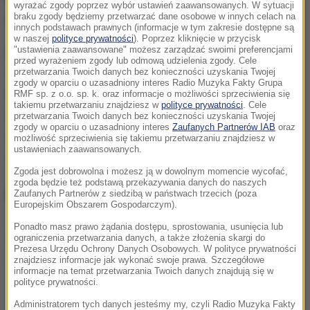
komendanta wojewódzkiego policji w Szczecinie
wyrażać zgody poprzez wybór ustawień zaawansowanych. W sytuacji
braku zgody będziemy przetwarzać dane osobowe w innych celach na
Marek Jasztal.
innych podstawach prawnych (informacje w tym zakresie dostępne są
w naszej
polityce prywatności
). Poprzez kliknięcie w przycisk
"ustawienia zaawansowane" możesz zarządzać swoimi preferencjami
Funkcjonariusze podkreślają, że wczorajszy
przed wyrażeniem zgody lub odmową udzielenia zgody. Cele
przetwarzania Twoich danych bez konieczności uzyskania Twojej
wypadek nie był zamachem terrorystycznym.
zgody w oparciu o uzasadniony interes Radio Muzyka Fakty Grupa
Równolegle cały czas zbierają materiały z miejsca
RMF sp. z o.o. sp. k. oraz informacje o możliwości sprzeciwienia się
takiemu przetwarzaniu znajdziesz w
polityce prywatności
. Cele
wypadku. Przesłuchiwani mają być też kolejni
przetwarzania Twoich danych bez konieczności uzyskania Twojej
zgody w oparciu o uzasadniony interes
Zaufanych Partnerów IAB
oraz
świadkowie, którzy wczoraj po południu byli w
możliwość sprzeciwienia się takiemu przetwarzaniu znajdziesz w
ustawieniach zaawansowanych.
centrum Szczecina.
Zgoda jest dobrowolna i możesz ją w dowolnym momencie wycofać,
zgoda będzie też podstawą przekazywania danych do naszych
Kierowca się wystraszył?
Zaufanych Partnerów z siedzibą w państwach trzecich (poza
Europejskim Obszarem Gospodarczym).
Ponadto masz prawo żądania dostępu, sprostowania, usunięcia lub
Dalsza część artykułu pod materiałem video:
ograniczenia przetwarzania danych, a także złożenia skargi do
Prezesa Urzędu Ochrony Danych Osobowych. W polityce prywatności
znajdziesz informacje jak wykonać swoje prawa. Szczegółowe
informacje na temat przetwarzania Twoich danych znajdują się w
polityce prywatności.
Administratorem tych danych jesteśmy my, czyli Radio Muzyka Fakty