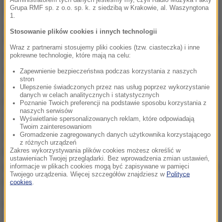
Grupa RMF sp. z o.o. sp. k. z siedzibą w Krakowie, al. Waszyngtona
odciąży ruch w rejonie Ronda im. gen. Jerzego
1.
Ziętka. Powstanie przedłużenie ul. Dobrowolskiego,
Stosowanie plików cookies i innych technologii
które za pomocą ronda połączy się z ul. Katowicką. W
Wraz z partnerami stosujemy pliki cookies (tzw. ciasteczka) i inne
tym rejonie wybudowany zostanie ponadto
pokrewne technologie, które mają na celu:
dodatkowy odcinek ul. Mieroszewskiego - od
Zapewnienie bezpieczeństwa podczas korzystania z naszych
stron
skrzyżowania z ul. Bończyka do nowopowstałego
Ulepszenie świadczonych przez nas usług poprzez wykorzystanie
danych w celach analitycznych i statystycznych
przedłużenia ul. Dobrowolskiego. Wartość umowy to
Poznanie Twoich preferencji na podstawie sposobu korzystania z
naszych serwisów
41,8 mln zł -
informuje katowicki magistrat.
Wyświetlanie spersonalizowanych reklam, które odpowiadają
Twoim zainteresowaniom
Gromadzenie zagregowanych danych użytkownika korzystającego
Z informacji przekazanych przez firmę Budimex,
z różnych urządzeń
która jest wykonawcą prac, wynika, że
pierwszych
Zakres wykorzystywania plików cookies możesz określić w
ustawieniach Twojej przeglądarki. Bez wprowadzenia zmian ustawień,
zmian w organizacji ruchu można spodziewać się w
informacje w plikach cookies mogą być zapisywane w pamięci
Twojego urządzenia. Więcej szczegółów znajdziesz w
Polityce
czerwcu.
cookies
.
Nowy układ drogowy wybudowany zostanie na os.
Tysiąclecia przy ul. Tysiąclecia 88. Ma usprawnić