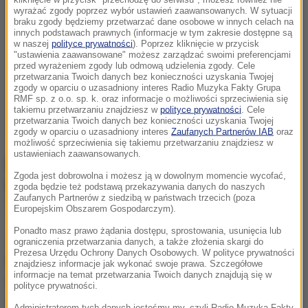
wyrażać zgody poprzez wybór ustawień zaawansowanych. W sytuacji
braku zgody będziemy przetwarzać dane osobowe w innych celach na
innych podstawach prawnych (informacje w tym zakresie dostępne są
w naszej
polityce prywatności
). Poprzez kliknięcie w przycisk
"ustawienia zaawansowane" możesz zarządzać swoimi preferencjami
przed wyrażeniem zgody lub odmową udzielenia zgody. Cele
przetwarzania Twoich danych bez konieczności uzyskania Twojej
zgody w oparciu o uzasadniony interes Radio Muzyka Fakty Grupa
RMF sp. z o.o. sp. k. oraz informacje o możliwości sprzeciwienia się
takiemu przetwarzaniu znajdziesz w
polityce prywatności
. Cele
przetwarzania Twoich danych bez konieczności uzyskania Twojej
zgody w oparciu o uzasadniony interes
Zaufanych Partnerów IAB
oraz
możliwość sprzeciwienia się takiemu przetwarzaniu znajdziesz w
ustawieniach zaawansowanych.
Połączenie Bogucic z al.
Zgoda jest dobrowolna i możesz ją w dowolnym momencie wycofać,
Roździeńskiego i nowy układ na os.
zgoda będzie też podstawą przekazywania danych do naszych
Zaufanych Partnerów z siedzibą w państwach trzecich (poza
Tysiąclecia
Europejskim Obszarem Gospodarczym).
Ponadto masz prawo żądania dostępu, sprostowania, usunięcia lub
Jedna z inwestycji ma ułatwić poruszanie się po
ograniczenia przetwarzania danych, a także złożenia skargi do
Prezesa Urzędu Ochrony Danych Osobowych. W polityce prywatności
mieście mieszkańcom Bogucic.
Dzielnica zyska
znajdziesz informacje jak wykonać swoje prawa. Szczegółowe
informacje na temat przetwarzania Twoich danych znajdują się w
nowe połączenie z al. Roździeńskiego, pozwalające
polityce prywatności.
na omijanie ścisłego centrum miasta, co z kolei
Administratorem tych danych jesteśmy my, czyli Radio Muzyka Fakty