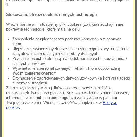
1.
Stosowanie plików cookies i innych technologii
Wraz z partnerami stosujemy pliki cookies (tzw. ciasteczka) i inne
pokrewne technologie, które mają na celu:
Zapewnienie bezpieczeństwa podczas korzystania z naszych
stron
Ulepszenie świadczonych przez nas usług poprzez wykorzystanie
danych w celach analitycznych i statystycznych
Poznanie Twoich preferencji na podstawie sposobu korzystania z
naszych serwisów
Wyświetlanie spersonalizowanych reklam, które odpowiadają
Twoim zainteresowaniom
Gromadzenie zagregowanych danych użytkownika korzystającego
z różnych urządzeń
Zakres wykorzystywania plików cookies możesz określić w
ustawieniach Twojej przeglądarki. Bez wprowadzenia zmian ustawień,
informacje w plikach cookies mogą być zapisywane w pamięci
Twojego urządzenia. Więcej szczegółów znajdziesz w
Polityce
cookies
.