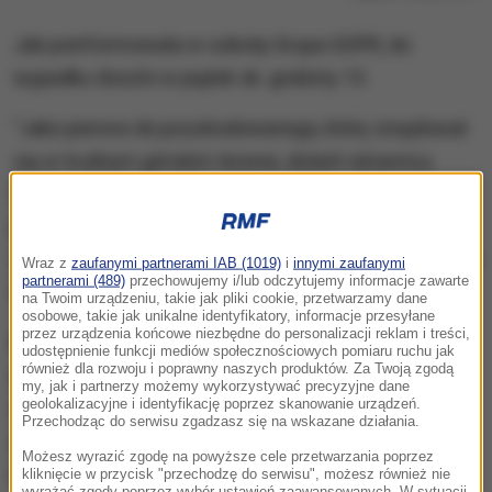
Jak poinformowała w sobotę Grupa GOPR, do
wypadku doszło w piątek ok. godziny 13.
"Jako pierwsi do poszkodowanego, który znajdował
się w trudnym górskim terenie, dotarli ratownicy
GOPR, kwadrans później także i ratownicy karetki
pogotowia. Od tej chwili prowadzimy działania
wspólnie. W trakcie dołącza także załoga Lotniczego
Wraz z
zaufanymi partnerami IAB (1019)
i
innymi zaufanymi
partnerami (489)
przechowujemy i/lub odczytujemy informacje zawarte
Pogotowia Ratunkowego" - podali ratownicy.
na Twoim urządzeniu, takie jak pliki cookie, przetwarzamy dane
osobowe, takie jak unikalne identyfikatory, informacje przesyłane
przez urządzenia końcowe niezbędne do personalizacji reklam i treści,
Poszkodowany z poważnymi urazami
udostępnienie funkcji mediów społecznościowych pomiaru ruchu jak
również dla rozwoju i poprawny naszych produktów. Za Twoją zgodą
wewnętrznymi, ale przytomny, po podaniu silnych
my, jak i partnerzy możemy wykorzystywać precyzyjne dane
geolokalizacyjne i identyfikację poprzez skanowanie urządzeń.
środków przeciwbólowych i odpowiednim
Przechodząc do serwisu zgadzasz się na wskazane działania.
zabezpieczeniu został przetransportowany do
Możesz wyrazić zgodę na powyższe cele przetwarzania poprzez
miejsca, gdzie wylądował śmigłowiec.
kliknięcie w przycisk "przechodzę do serwisu", możesz również nie
wyrażać zgody poprzez wybór ustawień zaawansowanych. W sytuacji