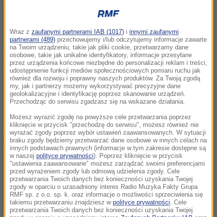
28 lutego w kinie Kijów rusza pierwsze z cyklu
czterech spotkań
realizowanych w ramach trzeciej
Wraz z
zaufanymi partnerami IAB (1017)
i
innymi zaufanymi
partnerami (489)
przechowujemy i/lub odczytujemy informacje zawarte
edycji Krakowskiej Akademii Klimatu. W programie,
na Twoim urządzeniu, takie jak pliki cookie, przetwarzamy dane
osobowe, takie jak unikalne identyfikatory, informacje przesyłane
oprócz pokazów filmowych o tematyce ekologicznej
przez urządzenia końcowe niezbędne do personalizacji reklam i treści,
udostępnienie funkcji mediów społecznościowych pomiaru ruchu jak
znalazły się także dyskusje z twórcami filmów,
również dla rozwoju i poprawny naszych produktów. Za Twoją zgodą
my, jak i partnerzy możemy wykorzystywać precyzyjne dane
ekspertami ONZ, przedstawicielami Miasta Krakowa
geolokalizacyjne i identyfikację poprzez skanowanie urządzeń.
Przechodząc do serwisu zgadzasz się na wskazane działania.
odpowiedzialnymi za politykę zrównoważonego
rozwoju oraz z samą młodzieżą.
Możesz wyrazić zgodę na powyższe cele przetwarzania poprzez
kliknięcie w przycisk "przechodzę do serwisu", możesz również nie
wyrażać zgody poprzez wybór ustawień zaawansowanych. W sytuacji
Krakowska Akademia Klimatu
to projekt
braku zgody będziemy przetwarzać dane osobowe w innych celach na
innych podstawach prawnych (informacje w tym zakresie dostępne są
zainicjowany przez Urząd Miasta Krakowa, który
w naszej
polityce prywatności
). Poprzez kliknięcie w przycisk
"ustawienia zaawansowane" możesz zarządzać swoimi preferencjami
realizowany jest przez specjalistów z Fundacji
przed wyrażeniem zgody lub odmową udzielenia zgody. Cele
przetwarzania Twoich danych bez konieczności uzyskania Twojej
Green Festival – organizatorów BNP Paribas Green
zgody w oparciu o uzasadniony interes Radio Muzyka Fakty Grupa
RMF sp. z o.o. sp. k. oraz informacje o możliwości sprzeciwienia się
Film Festival.
takiemu przetwarzaniu znajdziesz w
polityce prywatności
. Cele
przetwarzania Twoich danych bez konieczności uzyskania Twojej