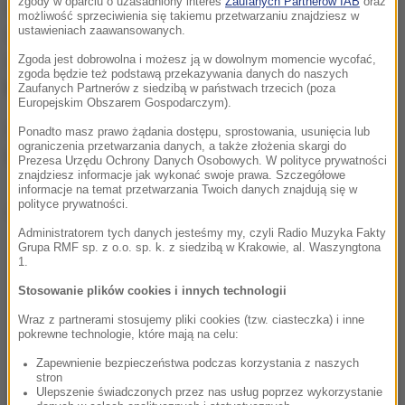
zgody w oparciu o uzasadniony interes
Zaufanych Partnerów IAB
oraz
Zajęcia w ramach Krakowskiej Akademii Klimatu
możliwość sprzeciwienia się takiemu przetwarzaniu znajdziesz w
ustawieniach zaawansowanych.
odbywają się sali kina
Kijów.
Terminy spotkań w
wiosennej edycji akademii:
28 lutego, 21 marca, 25
Zgoda jest dobrowolna i możesz ją w dowolnym momencie wycofać,
zgoda będzie też podstawą przekazywania danych do naszych
kwietnia, 23 maja.
Zaufanych Partnerów z siedzibą w państwach trzecich (poza
Europejskim Obszarem Gospodarczym).
Szczegółowy program spotkania we wtorek, 28
Ponadto masz prawo żądania dostępu, sprostowania, usunięcia lub
ograniczenia przetwarzania danych, a także złożenia skargi do
lutego:
Prezesa Urzędu Ochrony Danych Osobowych. W polityce prywatności
znajdziesz informacje jak wykonać swoje prawa. Szczegółowe
informacje na temat przetwarzania Twoich danych znajdują się w
polityce prywatności.
Dalsza część artykułu pod materiałem video:
Administratorem tych danych jesteśmy my, czyli Radio Muzyka Fakty
Grupa RMF sp. z o.o. sp. k. z siedzibą w Krakowie, al. Waszyngtona
1.
Stosowanie plików cookies i innych technologii
Wraz z partnerami stosujemy pliki cookies (tzw. ciasteczka) i inne
pokrewne technologie, które mają na celu:
Zapewnienie bezpieczeństwa podczas korzystania z naszych
stron
Ulepszenie świadczonych przez nas usług poprzez wykorzystanie