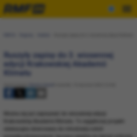
RMF24
Regiony
Kraków
Ruszyły zapisy do 3. wiosennej edycji Krakowski
Ruszyły zapisy do 3. wiosennej
edycji Krakowskiej Akademii
Klimatu
Opracowanie:
Renata Gaweł
Czwartek, 19 stycznia 2023 (14:44)
Można się już zapisywać do wiosennej edycji
Krakowskiej Akademii Klimatu. To wyjątkowy projekt
edukacyjny skierowany do młodzieży szkół
ponadpodstawowych, łączący wiedzę na temat ochrony