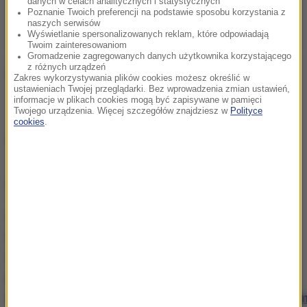
danych w celach analitycznych i statystycznych
Poznanie Twoich preferencji na podstawie sposobu korzystania z
naszych serwisów
Wyświetlanie spersonalizowanych reklam, które odpowiadają
Twoim zainteresowaniom
Gromadzenie zagregowanych danych użytkownika korzystającego
z różnych urządzeń
Pokazy filmów ekologicznych: „Animal”, reż. Cyril
Zakres wykorzystywania plików cookies możesz określić w
ustawieniach Twojej przeglądarki. Bez wprowadzenia zmian ustawień,
Dion, „Zapakowana w plastik”, reż. Vladi Yudi,
informacje w plikach cookies mogą być zapisywane w pamięci
Twojego urządzenia. Więcej szczegółów znajdziesz w
Polityce
„Świat bez owadów”, reż. Andreas Ewels.
cookies
.
Dyskusja ekspercka na temat bioróżnorodności i
zaniku gatunków roślin oraz zwierząt
Quiz ekologiczny dla młodzieży
Zajęcia w ramach Krakowskiej Akademii Klimatu
odbywają się
całkowicie bezpłatnie.
Uczestników
spotkań mogą zgłaszać nauczyciele oraz
pracownicy szkół na stronie
internetowej
akademiaklimatu.eu/krakowskaakadem