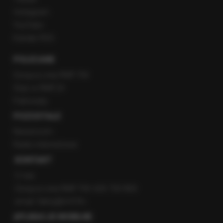
Instagram
YouTube
Kanały RSS
POLECANE
Gorąca Linia RMF FM
Staż w RMF24
Patronaty
POZOSTAŁE
Newsroom
Radio internetowe
KONTAKT
O nas
Gorąca Linia RMF FM: 600 700 800
email: fakty@rmf.fm
APLIKACJE MOBILNE