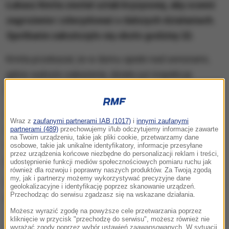
Łukasz Kmita zwołał sztab kryzysowy, aby ocenić
zagrożenie i zdecydować o dalszych działaniach.
Spotkanie zakończyło się około godziny 22.
Kmita przekazał, że w domu opieki nad seniorami,
gdzie wykryto zakażenie, działa już inspekcja
sanitarna. Placówka ma pod opieką ponad 50 osób.
Ze wstępnych przypuszczeń można ocenić, że do
Wraz z
zaufanymi partnerami IAB (1017)
i
innymi zaufanymi
zakażenia doszło wskutek używania wody z
partnerami (489)
przechowujemy i/lub odczytujemy informacje zawarte
na Twoim urządzeniu, takie jak pliki cookie, przetwarzamy dane
instalacji. W poniedziałek zostaną zrobione badania
osobowe, takie jak unikalne identyfikatory, informacje przesyłane
przez urządzenia końcowe niezbędne do personalizacji reklam i treści,
przez inspekcje sanitarną -
przekazał.
udostępnienie funkcji mediów społecznościowych pomiaru ruchu jak
również dla rozwoju i poprawny naszych produktów. Za Twoją zgodą
my, jak i partnerzy możemy wykorzystywać precyzyjne dane
Wojewoda polecił też zwiększenie opieki medycznej
geolokalizacyjne i identyfikację poprzez skanowanie urządzeń.
Przechodząc do serwisu zgadzasz się na wskazane działania.
nad osobami, które przebywają w placówce.
Możesz wyrazić zgodę na powyższe cele przetwarzania poprzez
kliknięcie w przycisk "przechodzę do serwisu", możesz również nie
Dalsza część artykułu pod materiałem video:
wyrażać zgody poprzez wybór ustawień zaawansowanych. W sytuacji