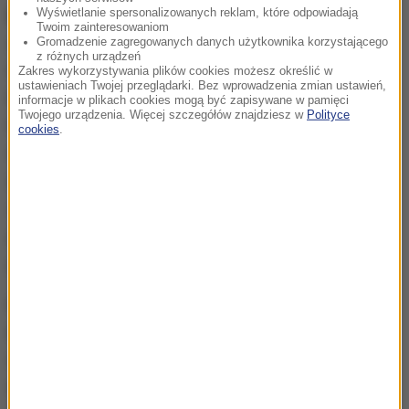
Wyświetlanie spersonalizowanych reklam, które odpowiadają
Badań Rynkowych i Społecznych Marcin Duma
,
Twoim zainteresowaniom
zapytany o to, czy w związku z wyjątkowością
Gromadzenie zagregowanych danych użytkownika korzystającego
z różnych urządzeń
tegorocznych wyborów (głosowanie
Zakres wykorzystywania plików cookies możesz określić w
ustawieniach Twojej przeglądarki. Bez wprowadzenia zmian ustawień,
korespondencyjne dla chętnych i rekordowa liczba
informacje w plikach cookies mogą być zapisywane w pamięci
Twojego urządzenia. Więcej szczegółów znajdziesz w
Polityce
Polaków zamierzających głosować za granicą)
cookies
.
wyniki tego sondażu mogą zostać
zaburzone.
Można się spodziewać, że on trafnie
odwzoruje wyniki z Polski, bo tutaj będzie
przeprowadzone. Głosowanie korespondencyjne nie
powinno wpłynąć na wyniki głosowania
- zauważył.
Kilka godzin po badaniu exit poll powinniśmy poznać
wyniki sondażu late poll
. Tworzony jest on w
oparciu o cząstkowe wyniki pozyskane z losowo
wybranych lokali wyborczych.