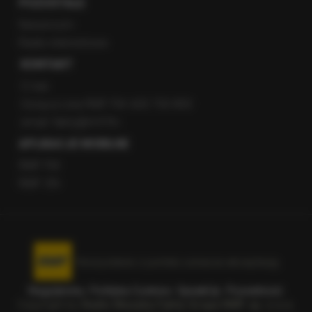
POZOSTAŁE
Newsroom
Radio internetowe
KONTAKT
O nas
Gorąca Linia RMF FM: 600 700 800
email: fakty@rmf.fm
APLIKACJE MOBILNE
RMF FM
RMF ON
Korzystanie z portalu oznacza akceptację
Regulaminu
.
Polityka Cookies
.
SpeakUp
.
Prywatność
.
Copyright by
Radio Muzyka Fakty Grupa RMF sp. z o.o.