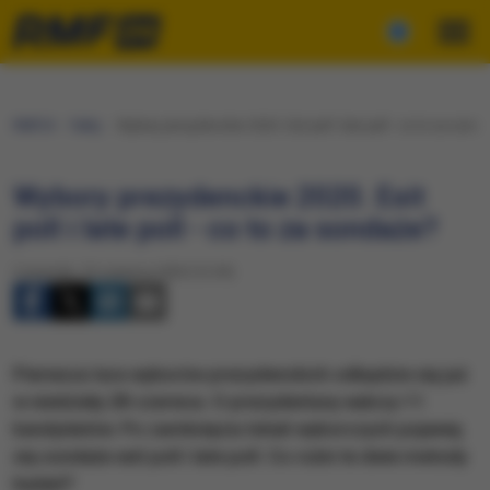
RMF24
Fakty
Wybory prezydenckie 2020. Exit poll i late poll - co to za sond
Wybory prezydenckie 2020. Exit
poll i late poll - co to za sondaże?
Czwartek, 25 czerwca 2020 (12:39)
Pierwsza tura wyborów prezydenckich odbędzie się już
w niedzielę 28 czerwca. O prezydenturę walczy 11
kandydatów. Po zamknięciu lokali wyborczych pojawią
się sondaże exit poll i late poll. Co rożni te dwie metody
badań?