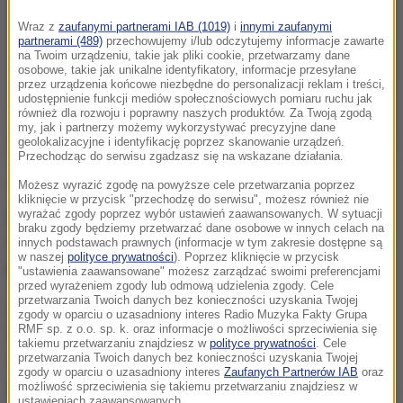
Wraz z
zaufanymi partnerami IAB (1019)
i
innymi zaufanymi
partnerami (489)
przechowujemy i/lub odczytujemy informacje zawarte
na Twoim urządzeniu, takie jak pliki cookie, przetwarzamy dane
osobowe, takie jak unikalne identyfikatory, informacje przesyłane
przez urządzenia końcowe niezbędne do personalizacji reklam i treści,
udostępnienie funkcji mediów społecznościowych pomiaru ruchu jak
również dla rozwoju i poprawny naszych produktów. Za Twoją zgodą
my, jak i partnerzy możemy wykorzystywać precyzyjne dane
geolokalizacyjne i identyfikację poprzez skanowanie urządzeń.
Przechodząc do serwisu zgadzasz się na wskazane działania.
Możesz wyrazić zgodę na powyższe cele przetwarzania poprzez
Tuż po zamknięciu lokali wyborczych w mediach
kliknięcie w przycisk "przechodzę do serwisu", możesz również nie
pojawiają się wyniki sondażu
exit poll
. W tym roku
wyrażać zgody poprzez wybór ustawień zaawansowanych. W sytuacji
braku zgody będziemy przetwarzać dane osobowe w innych celach na
dla Telewizji Polskiej, Polsatu i TVN zrealizuje go
innych podstawach prawnych (informacje w tym zakresie dostępne są
w naszej
polityce prywatności
). Poprzez kliknięcie w przycisk
pracownia Ipsos.
"ustawienia zaawansowane" możesz zarządzać swoimi preferencjami
przed wyrażeniem zgody lub odmową udzielenia zgody. Cele
przetwarzania Twoich danych bez konieczności uzyskania Twojej
Jak wygląda badanie exit poll?
"Ankieterzy firmy
zgody w oparciu o uzasadniony interes Radio Muzyka Fakty Grupa
RMF sp. z o.o. sp. k. oraz informacje o możliwości sprzeciwienia się
Ipsos poproszą osoby, które oddały głos, o
takiemu przetwarzaniu znajdziesz w
polityce prywatności
. Cele
przetwarzania Twoich danych bez konieczności uzyskania Twojej
wypełnienie krótkiej ankiety. Na podstawie
zgody w oparciu o uzasadniony interes
Zaufanych Partnerów IAB
oraz
zebranych danych, po zakończeniu ciszy wyborczej,
możliwość sprzeciwienia się takiemu przetwarzaniu znajdziesz w
ustawieniach zaawansowanych.