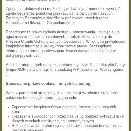
przedstawione zostaną szacunkowe wyniki
Zgoda jest dobrowolna i możesz ją w dowolnym momencie wycofać,
głosowania" - podaje Ipsos na swojej stronie
zgoda będzie też podstawą przekazywania danych do naszych
Zaufanych Partnerów z siedzibą w państwach trzecich (poza
internetowej. Sondaż pokaże poparcie dla
Europejskim Obszarem Gospodarczym).
poszczególnych kandydatów i frekwencję
Ponadto masz prawo żądania dostępu, sprostowania, usunięcia lub
ograniczenia przetwarzania danych, a także złożenia skargi do
wyborczą.
Prezesa Urzędu Ochrony Danych Osobowych. W polityce prywatności
znajdziesz informacje jak wykonać swoje prawa. Szczegółowe
informacje na temat przetwarzania Twoich danych znajdują się w
Jak informuje Ipsos, badanie exit poll zostanie
polityce prywatności.
przeprowadzone
przed 500 losowo wybranymi
Administratorem tych danych jesteśmy my, czyli Radio Muzyka Fakty
lokalami wyborczymi.
Pracownia zapewnia, że
Grupa RMF sp. z o.o. sp. k. z siedzibą w Krakowie, al. Waszyngtona
1.
będzie się odbywać z zachowaniem procedur
Stosowanie plików cookies i innych technologii
bezpieczeństwa sanitarnego.
Wraz z partnerami stosujemy pliki cookies (tzw. ciasteczka) i inne
pokrewne technologie, które mają na celu:
Exit poll nie będzie się różnił od tego, który mieliśmy
Zapewnienie bezpieczeństwa podczas korzystania z naszych
w poprzednich wyborach. Po drugie - to badanie jest
stron
Ulepszenie świadczonych przez nas usług poprzez wykorzystanie
dość trafną metodą szacowania wyniku wyborczego
danych w celach analitycznych i statystycznych
Poznanie Twoich preferencji na podstawie sposobu korzystania z
- stwierdził
w rozmowie z Onetem
szef Instytutu
naszych serwisów