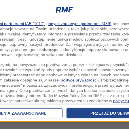
i partnerami IAB (1017)
i
innymi zaufanymi partnerami (489)
przechow
ormacje zawarte na Twoim urządzeniu, takie jak pliki cookie, przetwar
jak unikalne identyfikatory, informacje przesyłane przez urządzenia k
i reklam i treści, udostępnienie funkcji mediów społecznościowych pom
woju i poprawny naszych produktów. Za Twoją zgodą my, jak i partner
recyzyjne dane geolokalizacyjne i identyfikację poprzez skanowanie u
serwisu zgadzasz się na wskazane działania.
zgodę na powyższe cele przetwarzania poprzez kliknięcie w przycisk 
z również nie wyrażać zgody poprzez wybór ustawień zaawansowanych
dziemy przetwarzać dane osobowe w innych celach na innych podsta
ym zakresie dostępne są w naszej
polityce prywatności
). Poprzez kliknię
awansowane" możesz zarządzać swoimi preferencjami przed wyrażenie
ia zgody. Cele przetwarzania Twoich danych bez konieczności uzyska
 o uzasadniony interes Radio Muzyka Fakty Grupa RMF sp. z o.o. sp. k
żliwości sprzeciwienia się takiemu przetwarzaniu znajdziesz w
polityce
nia Twoich danych bez konieczności uzyskania Twojej zgody w oparci
ch Partnerów IAB
oraz możliwość sprzeciwienia się takiemu przetwarza
IENIA ZAAWANSOWANE
PRZEJDŹ DO SERW
aawansowanych.
rowolna i możesz ją w dowolnym momencie wycofać, zgoda będzie też