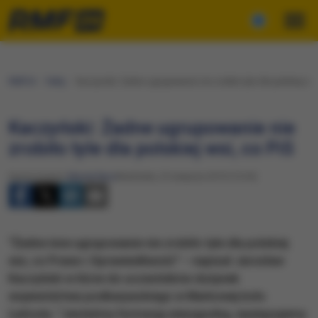
RMF24
Fakty
Kaczyński: Żadne ugrupowanie nie zrobiło tyle dla polskiej wsi
Kaczyński: Żadne ugrupowanie nie
zrobiło tyle dla polskiej wsi, co PiS
Opracowanie:
Maciej Nycz
Niedziela, 25 sierpnia 2019 (15:34)
"Żadne inne ugrupowanie nie zrobiło tyle dla polskiej
wsi, co Prawo i Sprawiedliwość" – napisał Jarosław
Kaczyński w liście do uczestników dożynek
województwa podkarpackiego w Markowej koło
Łańcuta. "Jesteśmy formacją wiarygodną, wywiązujemy