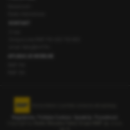
Newsroom
Radio internetowe
KONTAKT
O nas
Gorąca Linia RMF FM: 600 700 800
email: fakty@rmf.fm
APLIKACJE MOBILNE
RMF FM
RMF ON
Korzystanie z portalu oznacza akceptację
Regulaminu
.
Polityka Cookies
.
SpeakUp
.
Prywatność
.
Copyright by
Radio Muzyka Fakty Grupa RMF sp. z o.o.
sp. k.