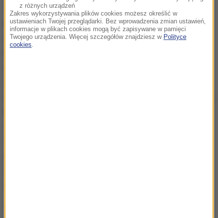
z różnych urządzeń
"W zeszłym roku ogłosiliśmy plan dla wsi, który
Zakres wykorzystywania plików cookies możesz określić w
ustawieniach Twojej przeglądarki. Bez wprowadzenia zmian ustawień,
konsekwentnie wdrażamy. Zwiększyliśmy choćby
informacje w plikach cookies mogą być zapisywane w pamięci
Twojego urządzenia. Więcej szczegółów znajdziesz w
Polityce
dofinansowanie do paliwa rolniczego.
cookies
.
Rozszerzyliśmy możliwości sprzedaży detalicznej i
rolniczego handlu detalicznego. Wprowadziliśmy
ułatwienia dla rolników w obrocie ziemią rolniczą,
obowiązek identyfikacji żywności pod kątem kraju jej
pochodzenia, a także uchwaliliśmy ustawę o
oznakowaniu produktów wolnych od GMO.
Wspieramy też eksport rodzimej żywności" - napisał
prezes PiS. "Doskonale zdaję sobie sprawę, że
zawsze może być: lepiej, szybciej i więcej" -
zastrzegł.
Źródło: RMF/PAP