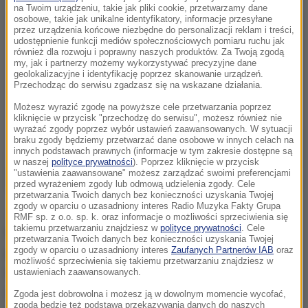
na Twoim urządzeniu, takie jak pliki cookie, przetwarzamy dane
osobowe, takie jak unikalne identyfikatory, informacje przesyłane
przez urządzenia końcowe niezbędne do personalizacji reklam i treści,
udostępnienie funkcji mediów społecznościowych pomiaru ruchu jak
również dla rozwoju i poprawny naszych produktów. Za Twoją zgodą
my, jak i partnerzy możemy wykorzystywać precyzyjne dane
geolokalizacyjne i identyfikację poprzez skanowanie urządzeń.
Przechodząc do serwisu zgadzasz się na wskazane działania.
Możesz wyrazić zgodę na powyższe cele przetwarzania poprzez
kliknięcie w przycisk "przechodzę do serwisu", możesz również nie
wyrażać zgody poprzez wybór ustawień zaawansowanych. W sytuacji
braku zgody będziemy przetwarzać dane osobowe w innych celach na
innych podstawach prawnych (informacje w tym zakresie dostępne są
w naszej
polityce prywatności
). Poprzez kliknięcie w przycisk
"ustawienia zaawansowane" możesz zarządzać swoimi preferencjami
przed wyrażeniem zgody lub odmową udzielenia zgody. Cele
przetwarzania Twoich danych bez konieczności uzyskania Twojej
zgody w oparciu o uzasadniony interes Radio Muzyka Fakty Grupa
Jarosław Kaczyński w liście odczytanym przez
RMF sp. z o.o. sp. k. oraz informacje o możliwości sprzeciwienia się
takiemu przetwarzaniu znajdziesz w
polityce prywatności
. Cele
byłego marszałka Sejmu Marka Kuchcińskiego
przetwarzania Twoich danych bez konieczności uzyskania Twojej
zgody w oparciu o uzasadniony interes
Zaufanych Partnerów IAB
oraz
podkreślił, że na Podkarpaciu trwanie przy haśle "Bóg,
możliwość sprzeciwienia się takiemu przetwarzaniu znajdziesz w
Honor, Ojczyzna" wyraża się "nie tylko pięknymi
ustawieniach zaawansowanych.
obchodami tego tak głęboko wrośniętego w życie
Zgoda jest dobrowolna i możesz ją w dowolnym momencie wycofać,
zgoda będzie też podstawą przekazywania danych do naszych