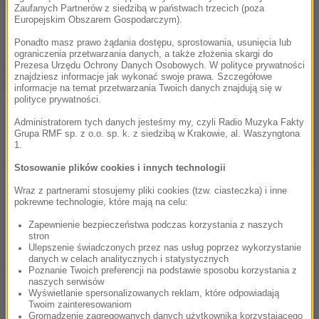
naszego narodu święta wsi, ale także codzienną
Zaufanych Partnerów z siedzibą w państwach trzecich (poza
Europejskim Obszarem Gospodarczym).
obecnością tych wartości w przestrzeni publicznej".
Ponadto masz prawo żądania dostępu, sprostowania, usunięcia lub
Zaznaczył w swoim liście, że wielki wysiłek rolników
ograniczenia przetwarzania danych, a także złożenia skargi do
często nie znajdował rozumienia u rządzących oraz
Prezesa Urzędu Ochrony Danych Osobowych. W polityce prywatności
znajdziesz informacje jak wykonać swoje prawa. Szczegółowe
nie był doceniany w środowiskach wielkomiejskich.
informacje na temat przetwarzania Twoich danych znajdują się w
polityce prywatności.
"Na szczęście od prawie czterech lat jest już
Administratorem tych danych jesteśmy my, czyli Radio Muzyka Fakty
Grupa RMF sp. z o.o. sp. k. z siedzibą w Krakowie, al. Waszyngtona
zupełnie inaczej. Prawo i Sprawiedliwość zawsze
1.
przywiązywało ogromną wagę do spraw polskiej wsi,
Stosowanie plików cookies i innych technologii
rozwoju obszarów wiejskich oraz intensywnie
Wraz z partnerami stosujemy pliki cookies (tzw. ciasteczka) i inne
pokrewne technologie, które mają na celu:
zabiegało o interesy polskiego rolnictwa. (...) Będąc
zaś u władzy nie tylko naprawiamy to, co zepsuli lub
Zapewnienie bezpieczeństwa podczas korzystania z naszych
stron
czego zaniedbali nasi poprzednicy, ale budujemy
Ulepszenie świadczonych przez nas usług poprzez wykorzystanie
danych w celach analitycznych i statystycznych
fundamenty pod trwały rozwój obszarów wiejskich" -
Poznanie Twoich preferencji na podstawie sposobu korzystania z
naszych serwisów
stwierdził Kaczyński.
Wyświetlanie spersonalizowanych reklam, które odpowiadają
Twoim zainteresowaniom
Gromadzenie zagregowanych danych użytkownika korzystającego