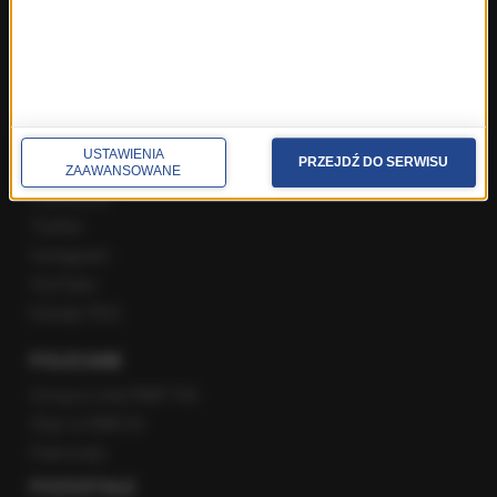
Popołudniowa rozmowa w RMF FM
Gość Krzysztofa Ziemca w RMF FM
Rozmowy w Radiu RMF24
SPOŁECZNOŚĆ
USTAWIENIA
PRZEJDŹ DO SERWISU
ZAAWANSOWANE
Facebook
Twitter
Instagram
YouTube
Kanały RSS
POLECANE
Gorąca Linia RMF FM
Staż w RMF24
Patronaty
POZOSTAŁE