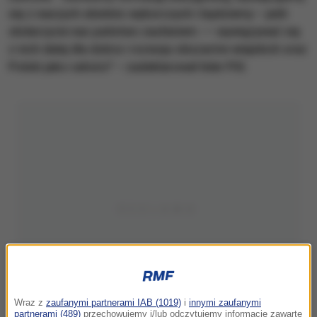
się z naszych obietnic wyborczych i będziemy – jeśli
obdarzycie nas państwo zaufaniem -— wywiązywać się
z nich dalej dla dobra i rozwoju obszarów wiejskich oraz
Polski jako całości" – zadeklarował lider PiS.
Wraz z
zaufanymi partnerami IAB (1019)
i
innymi zaufanymi
partnerami (489)
przechowujemy i/lub odczytujemy informacje zawarte