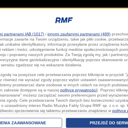
i partnerami IAB (1017)
i
innymi zaufanymi partnerami (489)
przechow
ormacje zawarte na Twoim urządzeniu, takie jak pliki cookie, przetwar
jak unikalne identyfikatory, informacje przesyłane przez urządzenia k
i reklam i treści, udostępnienie funkcji mediów społecznościowych pom
na poziomie strategicznym i pogłębiliśmy współpracę 
woju i poprawny naszych produktów. Za Twoją zgodą my, jak i partner
recyzyjne dane geolokalizacyjne i identyfikację poprzez skanowanie u
lając, że współpraca Ukrainy z NATO, w tym jej udział w
serwisu zgadzasz się na wskazane działania.
owy charakter i ma na celu wzmocnienie możliwości
zgodę na powyższe cele przetwarzania poprzez kliknięcie w przycisk 
u kryteriów pozwalających jej na pełnoprawne członkos
z również nie wyrażać zgody poprzez wybór ustawień zaawansowanych
dziemy przetwarzać dane osobowe w innych celach na innych podsta
ym zakresie dostępne są w naszej
polityce prywatności
). Poprzez kliknię
awansowane" możesz zarządzać swoimi preferencjami przed wyrażenie
ennym prawem naszego państwa, na który nie ma prawa
ia zgody. Cele przetwarzania Twoich danych bez konieczności uzyska
 o uzasadniony interes Radio Muzyka Fakty Grupa RMF sp. z o.o. sp. k
żliwości sprzeciwienia się takiemu przetwarzaniu znajdziesz w
polityce
nia Twoich danych bez konieczności uzyskania Twojej zgody w oparci
ch Partnerów IAB
oraz możliwość sprzeciwienia się takiemu przetwarza
IENIA ZAAWANSOWANE
PRZEJDŹ DO SERW
a Morzu Czarnym
aawansowanych.