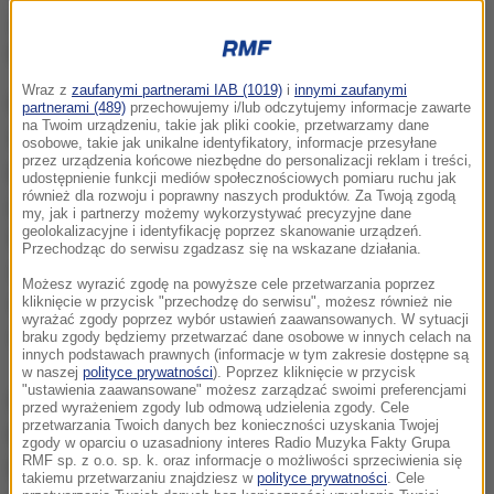
znalezienie trotylu w ciałach ofiar
- podkreślał
Pasionek.
Wraz z
zaufanymi partnerami IAB (1019)
i
innymi zaufanymi
Prokurator przypomniał, że w czerwcu odbyło się
partnerami (489)
przechowujemy i/lub odczytujemy informacje zawarte
na Twoim urządzeniu, takie jak pliki cookie, przetwarzamy dane
spotkanie śledczych w rodzinami oraz
osobowe, takie jak unikalne identyfikatory, informacje przesyłane
przez urządzenia końcowe niezbędne do personalizacji reklam i treści,
pełnomocnikami rodzin.
Poinformowałem o
udostępnienie funkcji mediów społecznościowych pomiaru ruchu jak
również dla rozwoju i poprawny naszych produktów. Za Twoją zgodą
potrzebie przeprowadzenie tego rodzaju bardzo
my, jak i partnerzy możemy wykorzystywać precyzyjne dane
geolokalizacyjne i identyfikację poprzez skanowanie urządzeń.
bolesnej, ale z punktu widzenia potrzeby śledztwa
Przechodząc do serwisu zgadzasz się na wskazane działania.
dążenia do prawdy, decyzji. Poinformowaliśmy
Możesz wyrazić zgodę na powyższe cele przetwarzania poprzez
wówczas o sposobie przeprowadzenia tych
kliknięcie w przycisk "przechodzę do serwisu", możesz również nie
wyrażać zgody poprzez wybór ustawień zaawansowanych. W sytuacji
czynności
- powiedział Pasionek.
braku zgody będziemy przetwarzać dane osobowe w innych celach na
innych podstawach prawnych (informacje w tym zakresie dostępne są
w naszej
polityce prywatności
). Poprzez kliknięcie w przycisk
"ustawienia zaawansowane" możesz zarządzać swoimi preferencjami
Poinformował, że każda z zainteresowanych rodzin
przed wyrażeniem zgody lub odmową udzielenia zgody. Cele
przetwarzania Twoich danych bez konieczności uzyskania Twojej
będzie poproszona na spotkanie, podczas którego
zgody w oparciu o uzasadniony interes Radio Muzyka Fakty Grupa
RMF sp. z o.o. sp. k. oraz informacje o możliwości sprzeciwienia się
będą omawiane kwestie szczegółowe dotyczące
takiemu przetwarzaniu znajdziesz w
polityce prywatności
. Cele