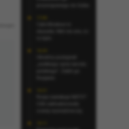
przywiązanego do łóżka
17:00
Cała Moskwa to
ustracyjne
słyszała. Nikt nie wie, co
to było
16:29
Ukraińcy pożegnali
„wielkiego syna narodu
polskiego”. Zabili go
Rosjanie
16:21
Rosja zaatakuje NATO?
USA zaktualizowały
ocenę wywiadowczą
16:11