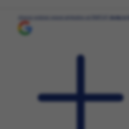
chcesz widzieć więcej artykułów od RMF24?
dodaj w 