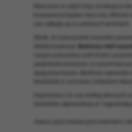
Maturzyści w całym kraju oczekują na de
koronawirusa będzie nieco inny. Minister
roku odbędą się w ustalonych terminach.
Myślę, że to jest przede wszystkim pytan
bliskiej kooperacji.
Będziemy robili wszyst
naszym priorytetem, jeśli chodzi o przywra
jakakolwiek przestrzeń, to natychmiast p
będą przywracane. Będziemy naprawdę rob
Niedzielski w rozmowie z Robertem Mazu
Dopytywany o to, czy według obecnych u
Niedzielski odpowiedział, że "najprawdopo
Dalsza część artykułu pod materiałem vid