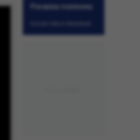
Poranna rozmowa
w RMF FM
Gościem Marcin Mastalerek