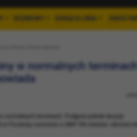
Y
ROZMOWY
GORĄCA LINIA
RADIO R
inach? Minister zdrowia odpowiada
iny w normalnych terminac
powiada
udos
 w normalnych terminach. Podjęcie jednak decyzji
wił w Porannej rozmowie w RMF FM minister zdrowia 