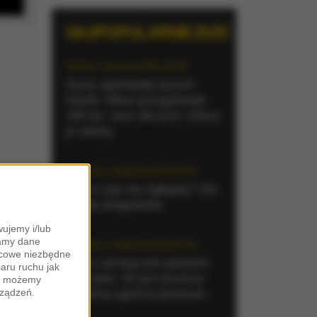
NAJPOPULARNIEJSZE
Sobota, 1 sierpnia 2026 (15:39)
Sumy opanowały jezioro
Garda. Włosi przygotowali
100 tys. euro dla tych, którzy
je złowią
Niedziela, 2 sierpnia 2026 (16:32)
Gdzie żyje się najlepiej? Oto
raj dla emigrantów
ujemy i/lub
zamy dane
Niedziela, 2 sierpnia 2026 (05:13)
ońcowe niezbędne
Włosi zachwyceni polskimi
iaru ruchu jak
turystami. W tym kurorcie
zy możemy
rządzeń.
jesteśmy gośćmi premium