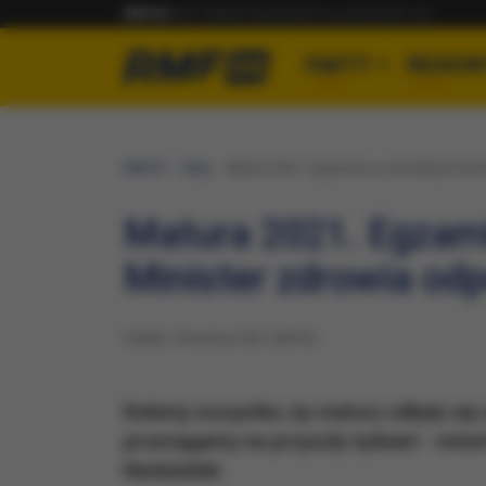
RMF24
RMF FM
RMF MAXX
RMF CLASSIC
RMF ON
FAKTY
REGION
RMF24
Fakty
Matura 2021. Egzaminy w normalnych term
Matura 2021. Egzam
Minister zdrowia od
Piątek, 9 kwietnia 2021 (08:35)
​Robimy wszystko, by matury odbyły się
przeciągamy na przyszły tydzień - mó
Niedzielski.