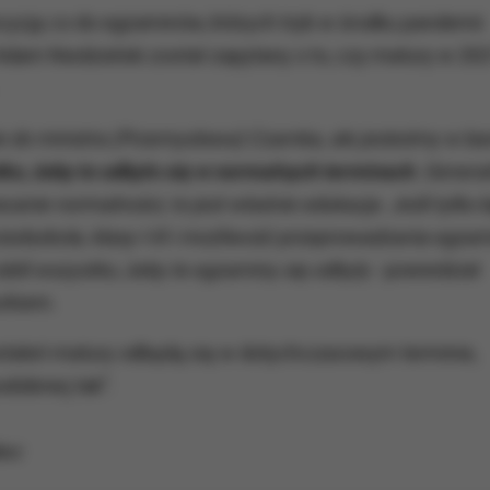
cyzję co do egzaminów, których tryb w środku pandemii
 Adam Niedzielski został zapytany o to, czy matury w 20
ie do ministra (Przemysława) Czarnka, ale jesteśmy w ba
ko, żeby to odbyło się w normalnych terminach.
General
canie normalności, to jest właśnie edukacja. Jeśli tylko 
rzedszkola, klasy I-III i możliwość przeprowadzania egz
ili wszystko, żeby te egzaminy się odbyły
- powiedział
rkiem.
staleń matury odbędą się w dotychczasowym terminie,
dobniej tak".
eo: