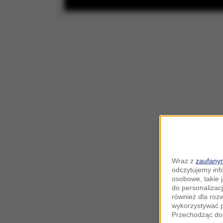
Wraz z
zaufanym
odczytujemy inf
osobowe, takie 
do personalizacj
również dla roz
wykorzystywać p
Przechodząc do 