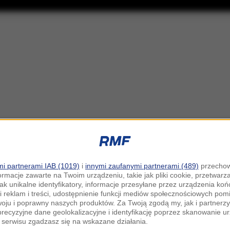
i partnerami IAB (1019)
i
innymi zaufanymi partnerami (489)
przechow
ormacje zawarte na Twoim urządzeniu, takie jak pliki cookie, przetwar
jak unikalne identyfikatory, informacje przesyłane przez urządzenia k
i reklam i treści, udostępnienie funkcji mediów społecznościowych pom
woju i poprawny naszych produktów. Za Twoją zgodą my, jak i partner
recyzyjne dane geolokalizacyjne i identyfikację poprzez skanowanie u
serwisu zgadzasz się na wskazane działania.