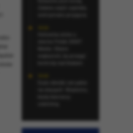
Rzeszów pod wodą.
Zalana część szpitala,
wstrzymano przyjęcia
21
15:52
Hołownia znów u
rdzo
sterów Polski 2050?
nie
Media: Zbiera
będzie
większość, by przejąć
kontrolę nad klubem
aminów
15:43
Duże obniżki cen paliw
na stacjach. Wiadomo,
kiedy kierowcy
odetchną