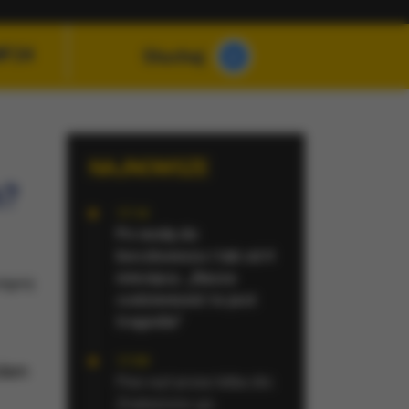
MF24
Słuchaj
NAJNOWSZE
h?
17:14
Po wodę do
beczkowozu i tak od 4
miesięcy. „Nasza
tępnij
codzienność to jest
tragedia”
17:09
Adam
Pies wył przez kilka dni.
Znaleziono go