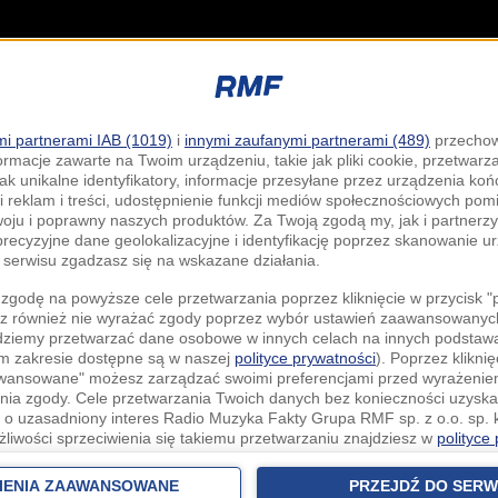
i partnerami IAB (1019)
i
innymi zaufanymi partnerami (489)
przechow
ormacje zawarte na Twoim urządzeniu, takie jak pliki cookie, przetwar
jak unikalne identyfikatory, informacje przesyłane przez urządzenia k
i reklam i treści, udostępnienie funkcji mediów społecznościowych pom
woju i poprawny naszych produktów. Za Twoją zgodą my, jak i partner
recyzyjne dane geolokalizacyjne i identyfikację poprzez skanowanie u
serwisu zgadzasz się na wskazane działania.
nijnym i na podstawie przepisów traktatowych może pros
zgodę na powyższe cele przetwarzania poprzez kliknięcie w przycisk 
UE
- mówi prawnik.
z również nie wyrażać zgody poprzez wybór ustawień zaawansowanych
dziemy przetwarzać dane osobowe w innych celach na innych podsta
wiedliwości Unii Europejskiej powinien rozstrzygnąć s
ym zakresie dostępne są w naszej
polityce prywatności
). Poprzez kliknię
awansowane" możesz zarządzać swoimi preferencjami przed wyrażenie
ia zgody. Cele przetwarzania Twoich danych bez konieczności uzyska
 o uzasadniony interes Radio Muzyka Fakty Grupa RMF sp. z o.o. sp. k
żliwości sprzeciwienia się takiemu przetwarzaniu znajdziesz w
polityce
nia Twoich danych bez konieczności uzyskania Twojej zgody w oparci
ch Partnerów IAB
oraz możliwość sprzeciwienia się takiemu przetwarza
IENIA ZAAWANSOWANE
PRZEJDŹ DO SERW
aawansowanych.