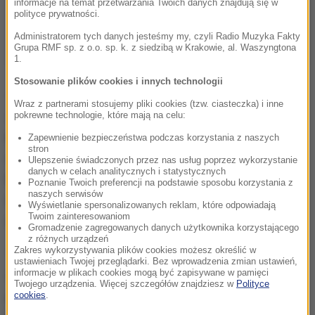
informacje na temat przetwarzania Twoich danych znajdują się w
polityce prywatności.
Administratorem tych danych jesteśmy my, czyli Radio Muzyka Fakty
Grupa RMF sp. z o.o. sp. k. z siedzibą w Krakowie, al. Waszyngtona
1.
Stosowanie plików cookies i innych technologii
- opowiada w rozmowie w RMF FM Agata Tuszyńska.
Wraz z partnerami stosujemy pliki cookies (tzw. ciasteczka) i inne
Jak dodaje,
gdy dostała od matki torebkę babki,
pokrewne technologie, które mają na celu:
szybko przejęła jej lęk.
Że ta wiadomość to piętno,
Zapewnienie bezpieczeństwa podczas korzystania z naszych
stron
że to wiąże się z tragicznymi przeżyciami i że, gdyby
Ulepszenie świadczonych przez nas usług poprzez wykorzystanie
danych w celach analitycznych i statystycznych
był to powód do dumy, torebkę babki dostałaby dużo
Poznanie Twoich preferencji na podstawie sposobu korzystania z
naszych serwisów
wcześniej. Czarna torebka babki Deli powędrowała
Wyświetlanie spersonalizowanych reklam, które odpowiadają
Twoim zainteresowaniom
więc z powrotem na dno szuflady...
Gromadzenie zagregowanych danych użytkownika korzystającego
z różnych urządzeń
Zakres wykorzystywania plików cookies możesz określić w
To jest torebka schron. To jest torebka, która miała
ustawieniach Twojej przeglądarki. Bez wprowadzenia zmian ustawień,
służyć mojej żydowskiej babce w ocaleniu, w
informacje w plikach cookies mogą być zapisywane w pamięci
Twojego urządzenia. Więcej szczegółów znajdziesz w
Polityce
przetrwaniu
- mówi w RMF FM Agata Tuszyńska. W
cookies
.