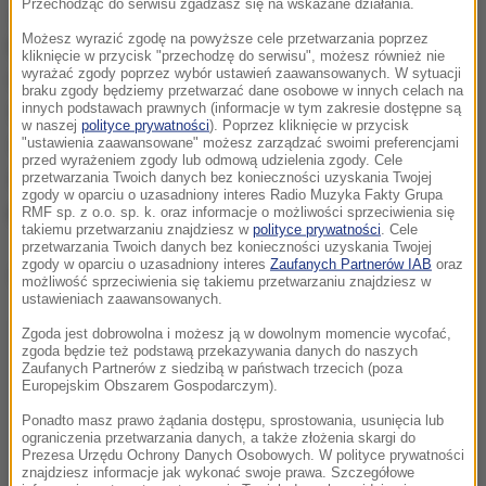
Przechodząc do serwisu zgadzasz się na wskazane działania.
Jak dodaje, nie miała żadnych podejrzeń, że jest
Możesz wyrazić zgodę na powyższe cele przetwarzania poprzez
kimś niż polską dziewczynką wychowywaną przez
kliknięcie w przycisk "przechodzę do serwisu", możesz również nie
wyrażać zgody poprzez wybór ustawień zaawansowanych. W sytuacji
dwoje rodziców Polaków, po polsku i w polskiej
braku zgody będziemy przetwarzać dane osobowe w innych celach na
szkole.
To była niewielka rodzina, ocalało bardzo
innych podstawach prawnych (informacje w tym zakresie dostępne są
w naszej
polityce prywatności
). Poprzez kliknięcie w przycisk
mało osób i
włożyli bardzo wiele wysiłku w to, żeby
"ustawienia zaawansowane" możesz zarządzać swoimi preferencjami
przed wyrażeniem zgody lub odmową udzielenia zgody. Cele
zamilczeć swoją przeszłość, żeby zabarykadować
przetwarzania Twoich danych bez konieczności uzyskania Twojej
zgody w oparciu o uzasadniony interes Radio Muzyka Fakty Grupa
pamięć
RMF sp. z o.o. sp. k. oraz informacje o możliwości sprzeciwienia się
takiemu przetwarzaniu znajdziesz w
polityce prywatności
. Cele
przetwarzania Twoich danych bez konieczności uzyskania Twojej
zgody w oparciu o uzasadniony interes
Zaufanych Partnerów IAB
oraz
Dalsza część artykułu pod materiałem video:
możliwość sprzeciwienia się takiemu przetwarzaniu znajdziesz w
ustawieniach zaawansowanych.
Zgoda jest dobrowolna i możesz ją w dowolnym momencie wycofać,
zgoda będzie też podstawą przekazywania danych do naszych
Zaufanych Partnerów z siedzibą w państwach trzecich (poza
Europejskim Obszarem Gospodarczym).
Ponadto masz prawo żądania dostępu, sprostowania, usunięcia lub
ograniczenia przetwarzania danych, a także złożenia skargi do
Prezesa Urzędu Ochrony Danych Osobowych. W polityce prywatności
znajdziesz informacje jak wykonać swoje prawa. Szczegółowe