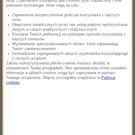
Wraz z partnerami stosujemy pliki cookies (tzw. ciasteczka) i inne
pokrewne technologie, które mają na celu:
Później Nowak grał wspólnie z Tadeuszem Nalepą
Zapewnienie bezpieczeństwa podczas korzystania z naszych
stron
oraz Martyną Jakubowicz. W 1999 r. założył rockowy
Ulepszenie świadczonych przez nas usług poprzez wykorzystanie
danych w celach analitycznych i statystycznych
zespół "Złe Psy". Brał także udział w
Poznanie Twoich preferencji na podstawie sposobu korzystania z
naszych serwisów
przedsięwzięciach muzycznych innych artystów
Wyświetlanie spersonalizowanych reklam, które odpowiadają
Twoim zainteresowaniom
m.in. Krzesimira Dębskiego.
Gromadzenie zagregowanych danych użytkownika korzystającego
z różnych urządzeń
Zakres wykorzystywania plików cookies możesz określić w
Był miłośnikiem psów, od lat hodował amerykańskie
ustawieniach Twojej przeglądarki. Bez wprowadzenia zmian ustawień,
informacje w plikach cookies mogą być zapisywane w pamięci
pitbulteriery. Był też kolekcjonerem militariów i
Twojego urządzenia. Więcej szczegółów znajdziesz w
Polityce
cookies
.
motocykli.
Dalsza część artykułu pod materiałem video: