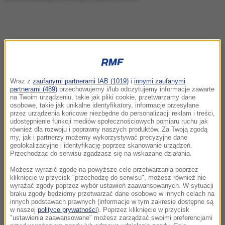
Wraz z
zaufanymi partnerami IAB (1019)
i
innymi zaufanymi
partnerami (489)
przechowujemy i/lub odczytujemy informacje zawarte
na Twoim urządzeniu, takie jak pliki cookie, przetwarzamy dane
osobowe, takie jak unikalne identyfikatory, informacje przesyłane
przez urządzenia końcowe niezbędne do personalizacji reklam i treści,
udostępnienie funkcji mediów społecznościowych pomiaru ruchu jak
również dla rozwoju i poprawny naszych produktów. Za Twoją zgodą
my, jak i partnerzy możemy wykorzystywać precyzyjne dane
geolokalizacyjne i identyfikację poprzez skanowanie urządzeń.
Przechodząc do serwisu zgadzasz się na wskazane działania.
Możesz wyrazić zgodę na powyższe cele przetwarzania poprzez
kliknięcie w przycisk "przechodzę do serwisu", możesz również nie
wyrażać zgody poprzez wybór ustawień zaawansowanych. W sytuacji
braku zgody będziemy przetwarzać dane osobowe w innych celach na
innych podstawach prawnych (informacje w tym zakresie dostępne są
w naszej
polityce prywatności
). Poprzez kliknięcie w przycisk
"ustawienia zaawansowane" możesz zarządzać swoimi preferencjami