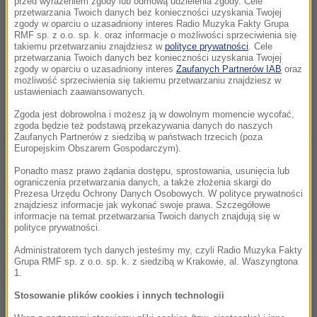
przed wyrażeniem zgody lub odmową udzielenia zgody. Cele
przetwarzania Twoich danych bez konieczności uzyskania Twojej
zgody w oparciu o uzasadniony interes Radio Muzyka Fakty Grupa
RMF sp. z o.o. sp. k. oraz informacje o możliwości sprzeciwienia się
takiemu przetwarzaniu znajdziesz w
polityce prywatności
. Cele
przetwarzania Twoich danych bez konieczności uzyskania Twojej
zgody w oparciu o uzasadniony interes
Zaufanych Partnerów IAB
oraz
możliwość sprzeciwienia się takiemu przetwarzaniu znajdziesz w
ustawieniach zaawansowanych.
Zgoda jest dobrowolna i możesz ją w dowolnym momencie wycofać,
zgoda będzie też podstawą przekazywania danych do naszych
Andrzej Nowak urodził się 9 kwietnia 1959 r. w Opolu.
Zaufanych Partnerów z siedzibą w państwach trzecich (poza
Europejskim Obszarem Gospodarczym).
W 1979 r. założył, wspólnie z basistą Tomaszem
Ponadto masz prawo żądania dostępu, sprostowania, usunięcia lub
Zatwarnickim, heavy-metalowy zespół TSA - był to
ograniczenia przetwarzania danych, a także złożenia skargi do
Prezesa Urzędu Ochrony Danych Osobowych. W polityce prywatności
skrót nazwy "Tajne Stowarzyszenie Abstynentów"
znajdziesz informacje jak wykonać swoje prawa. Szczegółowe
informacje na temat przetwarzania Twoich danych znajdują się w
(która jednak "przetrwała" praktycznie tylko w
polityce prywatności.
"Leksykonie Polskiej Muzyki Rozrywkowej" Ryszarda
Administratorem tych danych jesteśmy my, czyli Radio Muzyka Fakty
Grupa RMF sp. z o.o. sp. k. z siedzibą w Krakowie, al. Waszyngtona
Wolańskiego). Do najbardziej znanych utworów
1.
formacji należą "Trzy Zapałki", "Chodzą Ludzie", "51",
Stosowanie plików cookies i innych technologii
"Heavy Metal Świat".