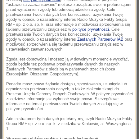
"ustawienia zaawansowane" możesz zarządzać swoimi preferencjami
materiałów, do jakich miał dostęp, ma potencjał do
przed wyrażeniem zgody lub odmową udzielenia zgody. Cele
przetwarzania Twoich danych bez konieczności uzyskania Twojej
spowodowania dodatkowych wyjątkowo poważnych
zgody w oparciu o uzasadniony interes Radio Muzyka Fakty Grupa
RMF sp. z o.o. sp. k. oraz informacje o możliwości sprzeciwienia się
szkód dla bezpieczeństwa narodowego USA".
takiemu przetwarzaniu znajdziesz w
polityce prywatności
. Cele
przetwarzania Twoich danych bez konieczności uzyskania Twojej
zgody w oparciu o uzasadniony interes
Zaufanych Partnerów IAB
oraz
"Mogę dać streszczenie"
możliwość sprzeciwienia się takiemu przetwarzaniu znajdziesz w
ustawieniach zaawansowanych.
Zgoda jest dobrowolna i możesz ją w dowolnym momencie wycofać,
Dalsza część artykułu pod materiałem video:
zgoda będzie też podstawą przekazywania danych do naszych
Zaufanych Partnerów z siedzibą w państwach trzecich (poza
Europejskim Obszarem Gospodarczym).
Ponadto masz prawo żądania dostępu, sprostowania, usunięcia lub
ograniczenia przetwarzania danych, a także złożenia skargi do
Prezesa Urzędu Ochrony Danych Osobowych. W polityce prywatności
znajdziesz informacje jak wykonać swoje prawa. Szczegółowe
informacje na temat przetwarzania Twoich danych znajdują się w
polityce prywatności.
Administratorem tych danych jesteśmy my, czyli Radio Muzyka Fakty
Grupa RMF sp. z o.o. sp. k. z siedzibą w Krakowie, al. Waszyngtona
1.
Stosowanie plików cookies i innych technologii