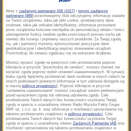
Dmitrij Rybołowlew
Wraz z
zaufanymi partnerami IAB (1017)
i
innymi zaufanymi
partnerami (489)
przechowujemy i/lub odczytujemy informacje zawarte
Prawnik Rybołowlewa Thomas Giaccardi wyjaśnił, że
na Twoim urządzeniu, takie jak pliki cookie, przetwarzamy dane
osobowe, takie jak unikalne identyfikatory, informacje przesyłane
aresztowanie Rosjanina ma związek z
przez urządzenia końcowe niezbędne do personalizacji reklam i treści,
udostępnienie funkcji mediów społecznościowych pomiaru ruchu jak
"wykorzystywaniem telefonu komórkowego przez
również dla rozwoju i poprawny naszych produktów. Za Twoją zgodą
my, jak i partnerzy możemy wykorzystywać precyzyjne dane
jego adwokata". Według agencji AFP chodzi o telefon
geolokalizacyjne i identyfikację poprzez skanowanie urządzeń.
Przechodząc do serwisu zgadzasz się na wskazane działania.
szwajcarsko-ukraińskiej adwokat właściciela
Możesz wyrazić zgodę na powyższe cele przetwarzania poprzez
Monaco Tetiany Bershedy, który rzekomo jest
kliknięcie w przycisk "przechodzę do serwisu", możesz również nie
wyrażać zgody poprzez wybór ustawień zaawansowanych. W sytuacji
dowodem na płatną protekcję oligarchy.
braku zgody będziemy przetwarzać dane osobowe w innych celach na
innych podstawach prawnych (informacje w tym zakresie dostępne są
w naszej
polityce prywatności
). Poprzez kliknięcie w przycisk
Rybołowlew znany jest m.in. z tego, że przez kilka lat
"ustawienia zaawansowane" możesz zarządzać swoimi preferencjami
kupował cenne dzieła sztuki, w czym pomagał mu
przed wyrażeniem zgody lub odmową udzielenia zgody. Cele
przetwarzania Twoich danych bez konieczności uzyskania Twojej
znany szwajcarski marszand Yves Bouvier. W
zgody w oparciu o uzasadniony interes Radio Muzyka Fakty Grupa
RMF sp. z o.o. sp. k. oraz informacje o możliwości sprzeciwienia się
styczniu 2015 roku rosyjski oligarcha oskarżył
takiemu przetwarzaniu znajdziesz w
polityce prywatności
. Cele
przetwarzania Twoich danych bez konieczności uzyskania Twojej
Szwajcara o oszustwa i zawyżanie cen arcydzieł.
zgody w oparciu o uzasadniony interes
Zaufanych Partnerów IAB
oraz
możliwość sprzeciwienia się takiemu przetwarzaniu znajdziesz w