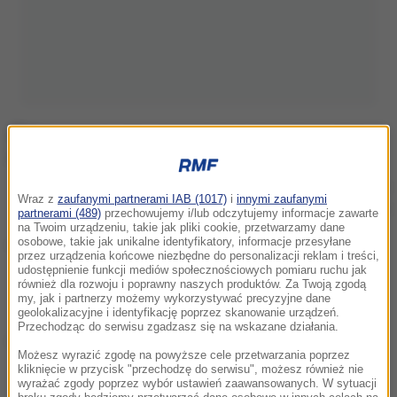
Książę Harry (for: Jordan Pettitt/Press Association/East News)
Wraz z
zaufanymi partnerami IAB (1017)
i
innymi zaufanymi
/
East News
partnerami (489)
przechowujemy i/lub odczytujemy informacje zawarte
na Twoim urządzeniu, takie jak pliki cookie, przetwarzamy dane
7 lipca brytyjski sąd ogłosi wyrok w głośnym
osobowe, takie jak unikalne identyfikatory, informacje przesyłane
przez urządzenia końcowe niezbędne do personalizacji reklam i treści,
procesie księcia Harry’ego, Eltona Johna i
udostępnienie funkcji mediów społecznościowych pomiaru ruchu jak
również dla rozwoju i poprawny naszych produktów. Za Twoją zgodą
innych znanych osób przeciwko wydawcy „Daily
my, jak i partnerzy możemy wykorzystywać precyzyjne dane
geolokalizacyjne i identyfikację poprzez skanowanie urządzeń.
Mail”.
Przechodząc do serwisu zgadzasz się na wskazane działania.
Proces ujawnił zarzuty dotyczące m.in. włamań
Możesz wyrazić zgodę na powyższe cele przetwarzania poprzez
do skrzynek głosowych, podsłuchiwania
kliknięcie w przycisk "przechodzę do serwisu", możesz również nie
wyrażać zgody poprzez wybór ustawień zaawansowanych. W sytuacji
rozmów i wyłudzania danych.