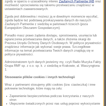
zgody w oparciu o uzasadniony interes
Zaufanych Partnerów IAB
oraz
możliwość sprzeciwienia się takiemu przetwarzaniu znajdziesz w
Ukraińców do ZSRR towarzyszyło m.in. brutalne
ustawieniach zaawansowanych.
łamanie praw człowieka, całkowity zakaz powrotu
Zgoda jest dobrowolna i możesz ją w dowolnym momencie wycofać,
na ziemie ojczyste i konfiskata mienia.
zgoda będzie też podstawą przekazywania danych do naszych
Zaufanych Partnerów z siedzibą w państwach trzecich (poza
Europejskim Obszarem Gospodarczym).
Deputowani uznali, że deportacja doprowadziła do
Ponadto masz prawo żądania dostępu, sprostowania, usunięcia lub
całkowitego zniszczenia ukraińskiej spuścizny
ograniczenia przetwarzania danych, a także złożenia skargi do
Prezesa Urzędu Ochrony Danych Osobowych. W polityce prywatności
kulturalnej i historycznej na ziemiach, skąd
znajdziesz informacje jak wykonać swoje prawa. Szczegółowe
informacje na temat przetwarzania Twoich danych znajdują się w
wywodzili się wywożeni, oraz zagroziła istnieniu
polityce prywatności.
szeregu grup etnograficznych narodu ukraińskiego.
Administratorem tych danych jesteśmy my, czyli Radio Muzyka Fakty
Grupa RMF sp. z o.o. sp. k. z siedzibą w Krakowie, al. Waszyngtona
Praktycznie przerwane zostało tysiącletnie istnienie
1.
najbardziej wysuniętego na zachód odgałęzienia
Stosowanie plików cookies i innych technologii
ukraińskości
- oświadczyli.
Wraz z partnerami stosujemy pliki cookies (tzw. ciasteczka) i inne
pokrewne technologie, które mają na celu:
Dalsza część artykułu pod materiałem video:
Zapewnienie bezpieczeństwa podczas korzystania z naszych
stron
Ulepszenie świadczonych przez nas usług poprzez wykorzystanie