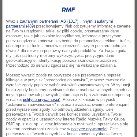
Deportacja przeprowadzona w latach 1944-1951
przez totalitarne reżimy Polski i Związku
Wraz z
zaufanymi partnerami IAB (1017)
i
innymi zaufanymi
Radzieckiego jest jednym z najbardziej tragicznych
partnerami (489)
przechowujemy i/lub odczytujemy informacje zawarte
na Twoim urządzeniu, takie jak pliki cookie, przetwarzamy dane
następstw drugiej wojny światowej
- oświadczyli
osobowe, takie jak unikalne identyfikatory, informacje przesyłane
przez urządzenia końcowe niezbędne do personalizacji reklam i treści,
autorzy uchwały.
udostępnienie funkcji mediów społecznościowych pomiaru ruchu jak
również dla rozwoju i poprawny naszych produktów. Za Twoją zgodą
my, jak i partnerzy możemy wykorzystywać precyzyjne dane
Dokument mówi o "deportacji rdzennych Ukraińców
geolokalizacyjne i identyfikację poprzez skanowanie urządzeń.
Przechodząc do serwisu zgadzasz się na wskazane działania.
z Łemkowszczyzny, ziem położonych nad Sanem,
Chełmszczyzny, Podlasia, Ziemi Lubaczowskiej i
Możesz wyrazić zgodę na powyższe cele przetwarzania poprzez
kliknięcie w przycisk "przechodzę do serwisu", możesz również nie
Zachodniej Bojkowszczyzny".
Przez wiele stuleci
wyrażać zgody poprzez wybór ustawień zaawansowanych. W sytuacji
braku zgody będziemy przetwarzać dane osobowe w innych celach na
rdzenni ukraińscy mieszkańcy tych terenów byli
innych podstawach prawnych (informacje w tym zakresie dostępne są
w naszej
polityce prywatności
). Poprzez kliknięcie w przycisk
uciskani i prześladowani przez kolonizatorów za
"ustawienia zaawansowane" możesz zarządzać swoimi preferencjami
przed wyrażeniem zgody lub odmową udzielenia zgody. Cele
swoją wiarę, język, ziemię (...)
- głoszą pierwsze
przetwarzania Twoich danych bez konieczności uzyskania Twojej
zgody w oparciu o uzasadniony interes Radio Muzyka Fakty Grupa
słowa uchwały.
RMF sp. z o.o. sp. k. oraz informacje o możliwości sprzeciwienia się
takiemu przetwarzaniu znajdziesz w
polityce prywatności
. Cele
przetwarzania Twoich danych bez konieczności uzyskania Twojej
Podkreślono w niej, że procesowi wysiedlania