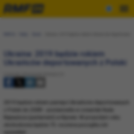
RMF24
Fakty
Świat
Ukraina: 2019 będzie rokiem Ukraińców deportowanyc
Ukraina: 2019 będzie rokiem
Ukraińców deportowanych z Polski
Czwartek, 8 listopada 2018 (22:27)
2019 będzie rokiem pamięci Ukraińców deportowanych
z Polski do ZSRR - postanowiła w czwartek Rada
Najwyższa (parlament) w Kijowie. W przyszłym roku
obchodzona będzie 75. rocznica początku ich
wysiedleń.