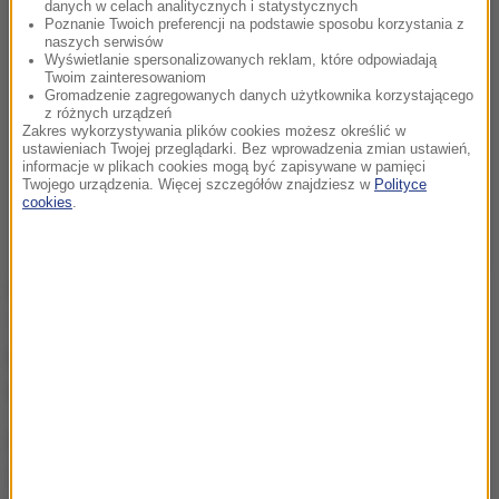
danych w celach analitycznych i statystycznych
Poznanie Twoich preferencji na podstawie sposobu korzystania z
naszych serwisów
Wyświetlanie spersonalizowanych reklam, które odpowiadają
Twoim zainteresowaniom
Gromadzenie zagregowanych danych użytkownika korzystającego
z różnych urządzeń
Zakres wykorzystywania plików cookies możesz określić w
ustawieniach Twojej przeglądarki. Bez wprowadzenia zmian ustawień,
informacje w plikach cookies mogą być zapisywane w pamięci
Twojego urządzenia. Więcej szczegółów znajdziesz w
Polityce
cookies
.
W nocie wyjaśniającej poinformowano, że w latach
1944-1951 z Polski wysiedlono ponad 700 tysięcy
Ukraińców. Zaznaczono także, iż jeszcze przed
wysiedleniami byli oni prześladowani i zabijani.
Ogłaszając 2019 rokiem deportowanych z Polski do
ZSRR, Rada Najwyższa Ukrainy jako dzień ich