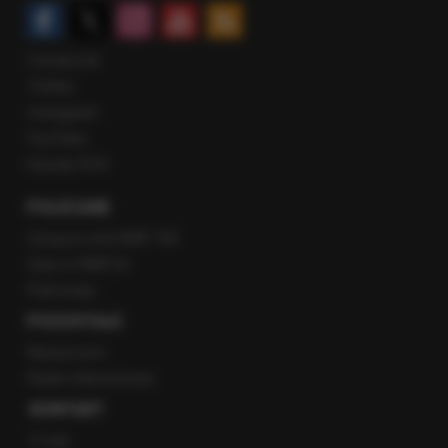
Facebook
Twitter
Instagram
YouTube
Kanały RSS
POLECANE
Gorąca Linia RMF FM
Staż w RMF24
Patronaty
POZOSTAŁE
Newsroom
Radio internetowe
KONTAKT
O nas