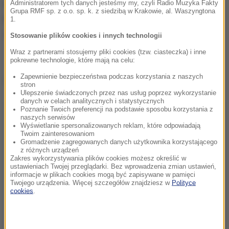
sejsmiczną i wulkaniczną
. Spowodowana ona jest
Administratorem tych danych jesteśmy my, czyli Radio Muzyka Fakty
Grupa RMF sp. z o.o. sp. k. z siedzibą w Krakowie, al. Waszyngtona
napieraniem na siebie płyt tektonicznych
skorupy
1.
ziemskiej.
Stosowanie plików cookies i innych technologii
Wraz z partnerami stosujemy pliki cookies (tzw. ciasteczka) i inne
pokrewne technologie, które mają na celu:
Zapewnienie bezpieczeństwa podczas korzystania z naszych
Dalsza część artykułu pod materiałem video:
stron
Ulepszenie świadczonych przez nas usług poprzez wykorzystanie
danych w celach analitycznych i statystycznych
Poznanie Twoich preferencji na podstawie sposobu korzystania z
naszych serwisów
Wyświetlanie spersonalizowanych reklam, które odpowiadają
Twoim zainteresowaniom
Gromadzenie zagregowanych danych użytkownika korzystającego
z różnych urządzeń
Zakres wykorzystywania plików cookies możesz określić w
ustawieniach Twojej przeglądarki. Bez wprowadzenia zmian ustawień,
informacje w plikach cookies mogą być zapisywane w pamięci
Twojego urządzenia. Więcej szczegółów znajdziesz w
Polityce
cookies
.