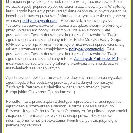
kliknięcie w przycisk "przechodzę do serwisu", możesz również nie
wyrażać zgody poprzez wybór ustawień zaawansowanych. W sytuacji
braku zgody będziemy przetwarzać dane osobowe w innych celach na
innych podstawach prawnych (informacje w tym zakresie dostępne są
w naszej
polityce prywatności
). Poprzez kliknięcie w przycisk
"ustawienia zaawansowane" możesz zarządzać swoimi preferencjami
przed wyrażeniem zgody lub odmową udzielenia zgody. Cele
przetwarzania Twoich danych bez konieczności uzyskania Twojej
zgody w oparciu o uzasadniony interes Radio Muzyka Fakty Grupa
RMF sp. z o.o. sp. k. oraz informacje o możliwości sprzeciwienia się
takiemu przetwarzaniu znajdziesz w
polityce prywatności
. Cele
przetwarzania Twoich danych bez konieczności uzyskania Twojej
zgody w oparciu o uzasadniony interes
Zaufanych Partnerów IAB
oraz
możliwość sprzeciwienia się takiemu przetwarzaniu znajdziesz w
ustawieniach zaawansowanych.
Zgoda jest dobrowolna i możesz ją w dowolnym momencie wycofać,
zgoda będzie też podstawą przekazywania danych do naszych
Zaufanych Partnerów z siedzibą w państwach trzecich (poza
Europejskim Obszarem Gospodarczym).
Ponadto masz prawo żądania dostępu, sprostowania, usunięcia lub
ograniczenia przetwarzania danych, a także złożenia skargi do
Papua Nowa Gwinea stanowi fragment tzw.
Prezesa Urzędu Ochrony Danych Osobowych. W polityce prywatności
znajdziesz informacje jak wykonać swoje prawa. Szczegółowe
"ognistego kręgu" otaczającego Ocean Spokojny
informacje na temat przetwarzania Twoich danych znajdują się w
charakteryzującego się wysoką aktywnością
polityce prywatności.