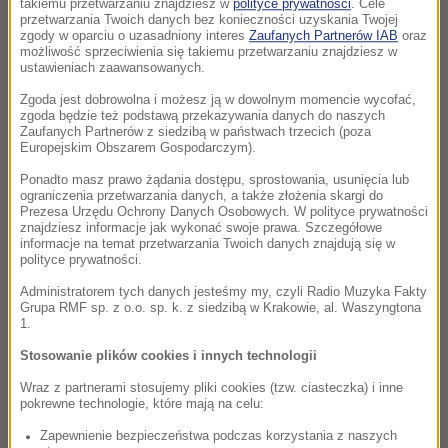
takiemu przetwarzaniu znajdziesz w
polityce prywatności
. Cele
przetwarzania Twoich danych bez konieczności uzyskania Twojej
zgody w oparciu o uzasadniony interes
Zaufanych Partnerów IAB
oraz
możliwość sprzeciwienia się takiemu przetwarzaniu znajdziesz w
ustawieniach zaawansowanych.
Zgoda jest dobrowolna i możesz ją w dowolnym momencie wycofać,
zgoda będzie też podstawą przekazywania danych do naszych
Zaufanych Partnerów z siedzibą w państwach trzecich (poza
Europejskim Obszarem Gospodarczym).
Ponadto masz prawo żądania dostępu, sprostowania, usunięcia lub
ograniczenia przetwarzania danych, a także złożenia skargi do
Prezesa Urzędu Ochrony Danych Osobowych. W polityce prywatności
znajdziesz informacje jak wykonać swoje prawa. Szczegółowe
informacje na temat przetwarzania Twoich danych znajdują się w
polityce prywatności.
Administratorem tych danych jesteśmy my, czyli Radio Muzyka Fakty
Grupa RMF sp. z o.o. sp. k. z siedzibą w Krakowie, al. Waszyngtona
1.
Stosowanie plików cookies i innych technologii
Wraz z partnerami stosujemy pliki cookies (tzw. ciasteczka) i inne
pokrewne technologie, które mają na celu:
Zapewnienie bezpieczeństwa podczas korzystania z naszych