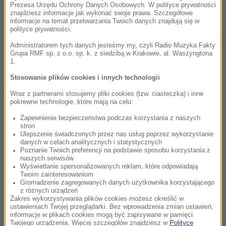
Prezesa Urzędu Ochrony Danych Osobowych. W polityce prywatności
znajdziesz informacje jak wykonać swoje prawa. Szczegółowe
informacje na temat przetwarzania Twoich danych znajdują się w
polityce prywatności.
Kanadyjski premier dodał, że rząd przygotowuje plan,
Administratorem tych danych jesteśmy my, czyli Radio Muzyka Fakty
który ma wesprzeć producentów samochodów w
Grupa RMF sp. z o.o. sp. k. z siedzibą w Krakowie, al. Waszyngtona
1.
Kanadzie, warunkiem będzie jednak utrzymanie
produkcji. Mark Carney powiedział, że
wszystkie
Stosowanie plików cookies i innych technologii
środki pochodzące z kanadyjskich ceł będą
Wraz z partnerami stosujemy pliki cookies (tzw. ciasteczka) i inne
pokrewne technologie, które mają na celu:
przekazywane na pomoc firmom i pracownikom
Zapewnienie bezpieczeństwa podczas korzystania z naszych
sektora motoryzacyjnego
. Rząd szacuje, że będzie
stron
Ulepszenie świadczonych przez nas usług poprzez wykorzystanie
to 8 mld dolarów kanadyjskich rocznie.
danych w celach analitycznych i statystycznych
Poznanie Twoich preferencji na podstawie sposobu korzystania z
naszych serwisów
Carney zwrócił uwagę, że choć Kanada nie została
Wyświetlanie spersonalizowanych reklam, które odpowiadają
Twoim zainteresowaniom
objęta ogłoszonymi w środę przez USA
Gromadzenie zagregowanych danych użytkownika korzystającego
z różnych urządzeń
"podstawowymi cłami" w wysokości 10 proc., to
Zakres wykorzystywania plików cookies możesz określić w
jednak są trzy inne transze ceł, które wchodzą lub
ustawieniach Twojej przeglądarki. Bez wprowadzenia zmian ustawień,
informacje w plikach cookies mogą być zapisywane w pamięci
wejdą w życie,
takie jak cła na stal i aluminium
.
Twojego urządzenia. Więcej szczegółów znajdziesz w
Polityce