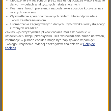
Ulepszenie świadczonych przez nas usług poprzez wykorzystanie
danych w celach analitycznych i statystycznych
Poznanie Twoich preferencji na podstawie sposobu korzystania z
naszych serwisów
Wyświetlanie spersonalizowanych reklam, które odpowiadają
Twoim zainteresowaniom
Gromadzenie zagregowanych danych użytkownika korzystającego
z różnych urządzeń
Zakres wykorzystywania plików cookies możesz określić w
ustawieniach Twojej przeglądarki. Bez wprowadzenia zmian ustawień,
informacje w plikach cookies mogą być zapisywane w pamięci
Twojego urządzenia. Więcej szczegółów znajdziesz w
Polityce
cookies
.