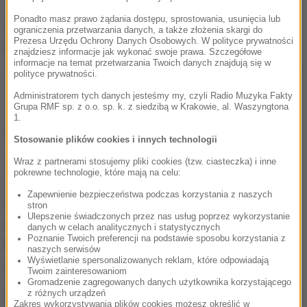
Ponadto masz prawo żądania dostępu, sprostowania, usunięcia lub
W Waszyngtonie zdają sobie sprawę, że sytuacja na
ograniczenia przetwarzania danych, a także złożenia skargi do
Prezesa Urzędu Ochrony Danych Osobowych. W polityce prywatności
Bliskim Wschodzie jest najniebezpieczniejsza od
znajdziesz informacje jak wykonać swoje prawa. Szczegółowe
informacje na temat przetwarzania Twoich danych znajdują się w
1973 roku, dlatego odpowiedź musi być rozważna ale
polityce prywatności.
i stanowcza. "Odpowiemy mocno. Odpowiemy w
Administratorem tych danych jesteśmy my, czyli Radio Muzyka Fakty
Grupa RMF sp. z o.o. sp. k. z siedzibą w Krakowie, al. Waszyngtona
czasie i miejscu naszego wyboru" - mówił Antony
1.
Blinken szef amerykańskiej dyplomacji.
Stosowanie plików cookies i innych technologii
John Kirby z Narodowej Rady Bezpieczeństwa
Wraz z partnerami stosujemy pliki cookies (tzw. ciasteczka) i inne
pokrewne technologie, które mają na celu:
wypowiada się w podobnym tonie.
"Nie szukamy
Zapewnienie bezpieczeństwa podczas korzystania z naszych
wojny z Iranem. Nie dążymy do dodatkowej
stron
Ulepszenie świadczonych przez nas usług poprzez wykorzystanie
eskalacji napięć. Ale to był bardzo poważny atak,
danych w celach analitycznych i statystycznych
Poznanie Twoich preferencji na podstawie sposobu korzystania z
który miał śmiertelne konsekwencje. Odpowiemy, i
naszych serwisów
Wyświetlanie spersonalizowanych reklam, które odpowiadają
odpowiemy właściwie"
- zaznaczył.
Twoim zainteresowaniom
Gromadzenie zagregowanych danych użytkownika korzystającego
z różnych urządzeń
Pentagon ocenia, że to Iran ponosi odpowiedzialność
Zakres wykorzystywania plików cookies możesz określić w