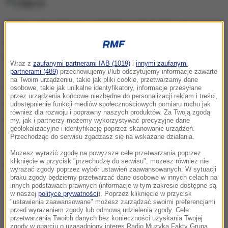
Polacy mieszkający na Białorusi twierdzą, że
przepisy są wymierzone głównie w naukę języka
polskiego.
Przywołują ostatnią wypowiedź ministra
Wraz z
zaufanymi partnerami IAB (1019)
i
innymi zaufanymi
edukacji z posiedzenia Republikańskiej Rady
partnerami (489)
przechowujemy i/lub odczytujemy informacje zawarte
na Twoim urządzeniu, takie jak pliki cookie, przetwarzamy dane
Pedagogicznej, że "prywatne przedszkola i
osobowe, takie jak unikalne identyfikatory, informacje przesyłane
przez urządzenia końcowe niezbędne do personalizacji reklam i treści,
półlegalne szkoły pod auspicjami indywidualnych
udostępnienie funkcji mediów społecznościowych pomiaru ruchu jak
również dla rozwoju i poprawny naszych produktów. Za Twoją zgodą
przedsiębiorców, stowarzyszeń publicznych lub
my, jak i partnerzy możemy wykorzystywać precyzyjne dane
geolokalizacyjne i identyfikację poprzez skanowanie urządzeń.
wyznaniowych były w większości wykorzystywane
Przechodząc do serwisu zgadzasz się na wskazane działania.
do celów politycznych, stały się rozsadnikami
Możesz wyrazić zgodę na powyższe cele przetwarzania poprzez
kliknięcie w przycisk "przechodzę do serwisu", możesz również nie
kolorowej rewolucji".
wyrażać zgody poprzez wybór ustawień zaawansowanych. W sytuacji
braku zgody będziemy przetwarzać dane osobowe w innych celach na
Słowa te poparł obecny na posiedzeniu prezydent
innych podstawach prawnych (informacje w tym zakresie dostępne są
w naszej
polityce prywatności
). Poprzez kliknięcie w przycisk
Aleksanr Łukaszenka, który zażądał
"ustawienia zaawansowane" możesz zarządzać swoimi preferencjami
przed wyrażeniem zgody lub odmową udzielenia zgody. Cele
"wprowadzenia w szkołach porządku i to za
przetwarzania Twoich danych bez konieczności uzyskania Twojej
zgody w oparciu o uzasadniony interes Radio Muzyka Fakty Grupa