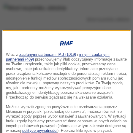
Most na potoku Jeleśnia
W środę w południe 26.01.2022 r.
nastąpiła zmiana
organizacji ruchu na DK7 w Chyżnem.
Zamknięty dla
ruchu zostanie most graniczny w kierunku na
Wraz z
zaufanymi partnerami IAB (1019)
i
innymi zaufanymi
partnerami (489)
przechowujemy i/lub odczytujemy informacje zawarte
Słowację
(km 763+720). Ruch skierowany zostanie
na Twoim urządzeniu, takie jak pliki cookie, przetwarzamy dane
osobowe, takie jak unikalne identyfikatory, informacje przesyłane
na most równoległy (w kierunku do Polski) i będzie
przez urządzenia końcowe niezbędne do personalizacji reklam i treści,
się obywał się w obu kierunkach (jeden pas w
udostępnienie funkcji mediów społecznościowych pomiaru ruchu jak
również dla rozwoju i poprawny naszych produktów. Za Twoją zgodą
kierunku na Słowację, drugi pas w kierunku do
my, jak i partnerzy możemy wykorzystywać precyzyjne dane
geolokalizacyjne i identyfikację poprzez skanowanie urządzeń.
Polski).
Przechodząc do serwisu zgadzasz się na wskazane działania.
Możesz wyrazić zgodę na powyższe cele przetwarzania poprzez
Zmiana spowodowana jest rozpoczęciem budowy
kliknięcie w przycisk "przechodzę do serwisu", możesz również nie
wyrażać zgody poprzez wybór ustawień zaawansowanych. W sytuacji
nowego mostu na potoku Jeleśnia. Prace rozpoczną
braku zgody będziemy przetwarzać dane osobowe w innych celach na
innych podstawach prawnych (informacje w tym zakresie dostępne są
się od rozbiórki starego obiektu.
w naszej
polityce prywatności
). Poprzez kliknięcie w przycisk