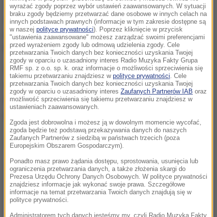
zapobiegawczego o charakterze izolacyjnym,
wyrażać zgody poprzez wybór ustawień zaawansowanych. W sytuacji
braku zgody będziemy przetwarzać dane osobowe w innych celach na
chociażby z tego powodu, że istnieje obawa, iż
innych podstawach prawnych (informacje w tym zakresie dostępne są
w naszej
polityce prywatności
). Poprzez kliknięcie w przycisk
pozostawiony na wolności ucieknie
- podkreśliła
"ustawienia zaawansowane" możesz zarządzać swoimi preferencjami
przed wyrażeniem zgody lub odmową udzielenia zgody. Cele
Beata Marczak.
przetwarzania Twoich danych bez konieczności uzyskania Twojej
zgody w oparciu o uzasadniony interes Radio Muzyka Fakty Grupa
Zastępca Prokuratora Generalnego zaznaczyła, że
RMF sp. z o.o. sp. k. oraz informacje o możliwości sprzeciwienia się
takiemu przetwarzaniu znajdziesz w
polityce prywatności
. Cele
współpraca ze stroną włoską układa się "bardzo
przetwarzania Twoich danych bez konieczności uzyskania Twojej
zgody w oparciu o uzasadniony interes
Zaufanych Partnerów IAB
oraz
dobrze".
Liczymy, że bardzo szybko zostanie
możliwość sprzeciwienia się takiemu przetwarzaniu znajdziesz w
ustawieniach zaawansowanych.
przetransportowany do Polski
- zaznaczyła Marczak.
Zgoda jest dobrowolna i możesz ją w dowolnym momencie wycofać,
zgoda będzie też podstawą przekazywania danych do naszych
Zaufanych Partnerów z siedzibą w państwach trzecich (poza
Dalsza część artykułu pod materiałem video:
Europejskim Obszarem Gospodarczym).
Ponadto masz prawo żądania dostępu, sprostowania, usunięcia lub
ograniczenia przetwarzania danych, a także złożenia skargi do
Prezesa Urzędu Ochrony Danych Osobowych. W polityce prywatności
znajdziesz informacje jak wykonać swoje prawa. Szczegółowe
informacje na temat przetwarzania Twoich danych znajdują się w
polityce prywatności.
Administratorem tych danych jesteśmy my, czyli Radio Muzyka Fakty