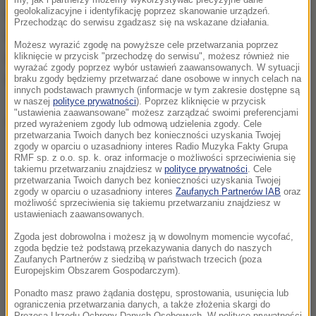
my, jak i partnerzy możemy wykorzystywać precyzyjne dane
geolokalizacyjne i identyfikację poprzez skanowanie urządzeń.
W wyjaśnianie sprawy poza Prokuraturą Okręgową w
Przechodząc do serwisu zgadzasz się na wskazane działania.
Warszawie zaangażowało się wiele służb. Aby były
Możesz wyrazić zgodę na powyższe cele przetwarzania poprzez
efekty tego współdziałania, zdecydowano, że
na
kliknięcie w przycisk "przechodzę do serwisu", możesz również nie
wyrażać zgody poprzez wybór ustawień zaawansowanych. W sytuacji
zewnątrz nie powinny wyciekać żadne informacje.
braku zgody będziemy przetwarzać dane osobowe w innych celach na
innych podstawach prawnych (informacje w tym zakresie dostępne są
w naszej
polityce prywatności
). Poprzez kliknięcie w przycisk
"ustawienia zaawansowane" możesz zarządzać swoimi preferencjami
Dalsza część artykułu pod materiałem video:
przed wyrażeniem zgody lub odmową udzielenia zgody. Cele
przetwarzania Twoich danych bez konieczności uzyskania Twojej
zgody w oparciu o uzasadniony interes Radio Muzyka Fakty Grupa
RMF sp. z o.o. sp. k. oraz informacje o możliwości sprzeciwienia się
takiemu przetwarzaniu znajdziesz w
polityce prywatności
. Cele
przetwarzania Twoich danych bez konieczności uzyskania Twojej
zgody w oparciu o uzasadniony interes
Zaufanych Partnerów IAB
oraz
możliwość sprzeciwienia się takiemu przetwarzaniu znajdziesz w
ustawieniach zaawansowanych.
Zgoda jest dobrowolna i możesz ją w dowolnym momencie wycofać,
zgoda będzie też podstawą przekazywania danych do naszych
Zaufanych Partnerów z siedzibą w państwach trzecich (poza
Europejskim Obszarem Gospodarczym).
Ponadto masz prawo żądania dostępu, sprostowania, usunięcia lub
ograniczenia przetwarzania danych, a także złożenia skargi do