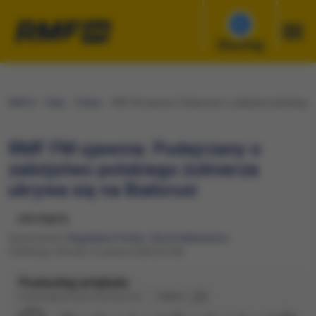
Słuchaj
RMF24
Fakty
Polska
RMF FM ujawnia: Podejrzany o zabójstwo polskiego ż
RMF FM ujawnia: Podejrzany o
zabójstwo polskiego żołnierza
ukrywa się na Białorusi
udostępnij
Opracowanie:
Magdalena Partyła
,
Nicole Makarewicz
Publikacja: Wtorek, 9 czerwca 2026 (07:00)
Posłuchaj artykułu
Dźwięk wygenerowany automatycznie
Podkład