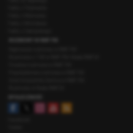
Fakty ze Śląskiego
Fakty z Trójmiasta
Fakty z Warszawy
Fakty z Wrocławia
Fakty z Zakopanego
ROZMOWY W RMF FM
Najnowsze rozmowy w RMF FM
Rozmowa o 7:00 w RMF FM i Radiu RMF24
Poranna rozmowa w RMF FM
Popołudniowa rozmowa w RMF FM
Gość Krzysztofa Ziemca w RMF FM
Rozmowy w Radiu RMF24
SPOŁECZNOŚĆ
Facebook
Twitter