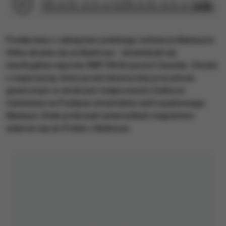
3:29
Podejrzany o zabójstwo polskiego żołnierza Mateusza
Sitka ukrywa się na Białorusi - dowiedział się
nieoficjalnie reporter RMF FM Krzysztof Zasada. Chodzi
o mężczyznę, który przed dwoma laty przy płocie
granicznym w okolicach miejscowości Dubicze
Cerkiewne na Podlasiu śmiertelnie ranił wojskowego.
Mateusz Sitek próbował uniemożliwić migrantom
wdarcie się do Polski z Białorusi.