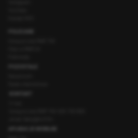
Instagram
YouTube
Kanały RSS
POLECANE
Gorąca Linia RMF FM
Staż w RMF24
Patronaty
POZOSTAŁE
Newsroom
Radio internetowe
KONTAKT
O nas
Gorąca Linia RMF FM: 600 700 800
email: fakty@rmf.fm
APLIKACJE MOBILNE