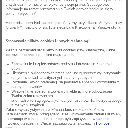
Prezesa Urzędu Ochrony Danych Osobowych. W polityce prywatności
znajdziesz informacje jak wykonać swoje prawa. Szczegółowe
informacje na temat przetwarzania Twoich danych znajdują się w
Co ustalono?
polityce prywatności.
Administratorem tych danych jesteśmy my, czyli Radio Muzyka Fakty
Grupa RMF sp. z o.o. sp. k. z siedzibą w Krakowie, al. Waszyngtona
W śledztwie przesłuchano w Polsce i poza
1.
granicami ponad 140 osób.
Śledczy już od
Stosowanie plików cookies i innych technologii
kilkunastu miesięcy znają tożsamość mężczyzny,
Wraz z partnerami stosujemy pliki cookies (tzw. ciasteczka) i inne
który miał śmiertelnie
ranić młodego żołnierza
. To
pokrewne technologie, które mają na celu:
obywatel jednego z krajów północnej Afryki.
Zapewnienie bezpieczeństwa podczas korzystania z naszych
stron
Ulepszenie świadczonych przez nas usług poprzez wykorzystanie
Już w lipcu ub. roku sporządzono postanowienie o
danych w celach analitycznych i statystycznych
Poznanie Twoich preferencji na podstawie sposobu korzystania z
przedstawieniu mu zarzutów. Sąd zastosował
naszych serwisów
Wyświetlanie spersonalizowanych reklam, które odpowiadają
areszt, rozpoczęły się poszukiwania listem
Twoim zainteresowaniom
Gromadzenie zagregowanych danych użytkownika korzystającego
gończym, a także Europejskim Nakazem
z różnych urządzeń
Aresztowania. Prowadzący śledztwo ustalili też, że
Zakres wykorzystywania plików cookies możesz określić w
ustawieniach Twojej przeglądarki. Bez wprowadzenia zmian ustawień,
sprawca przebywa na Białorusi.
informacje w plikach cookies mogą być zapisywane w pamięci
Twojego urządzenia. Więcej szczegółów znajdziesz w
Polityce