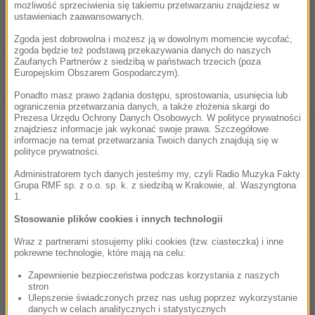
możliwość sprzeciwienia się takiemu przetwarzaniu znajdziesz w
ucieczki ze strefy zagrożenia. Zapas tlenu w
ustawieniach zaawansowanych.
aparacie powinien wystarczyć na godzinę. Jak
Zgoda jest dobrowolna i możesz ją w dowolnym momencie wycofać,
zgoda będzie też podstawą przekazywania danych do naszych
powiedział Luberta, sam producent po przebadaniu
Zaufanych Partnerów z siedzibą w państwach trzecich (poza
30 tys. z 80 tys. swoich aparatów przyznał, że w 20
Europejskim Obszarem Gospodarczym).
proc. z nich stwierdzono wady.
Nasze wewnętrzne
Ponadto masz prawo żądania dostępu, sprostowania, usunięcia lub
ograniczenia przetwarzania danych, a także złożenia skargi do
raporty mówią o 30 proc. wadliwych aparatów
- dodał
Prezesa Urzędu Ochrony Danych Osobowych. W polityce prywatności
znajdziesz informacje jak wykonać swoje prawa. Szczegółowe
szef związku. Chodzi np. o nieszczelności samego
informacje na temat przetwarzania Twoich danych znajdują się w
polityce prywatności.
aparatu i pochłaniacza oraz kruszejące uszczelki.
Administratorem tych danych jesteśmy my, czyli Radio Muzyka Fakty
Grupa RMF sp. z o.o. sp. k. z siedzibą w Krakowie, al. Waszyngtona
1.
Oznacza to, że prawie co trzeci górnik, który na
Stosowanie plików cookies i innych technologii
wypadek ewakuacji będzie musiał użyć tego aparatu,
nie ma szans na przeżycie, gdyby w aparacie
Wraz z partnerami stosujemy pliki cookies (tzw. ciasteczka) i inne
pokrewne technologie, które mają na celu:
zaistniała jedna z tych usterek. Oznacza to wyrok
Zapewnienie bezpieczeństwa podczas korzystania z naszych
śmierci
- podkreślił.
stron
Ulepszenie świadczonych przez nas usług poprzez wykorzystanie
danych w celach analitycznych i statystycznych