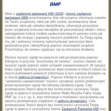
Protest związkowców przed siedzibą WUG w Katowicach
Wraz z
zaufanymi partnerami IAB (1019)
i
innymi zaufanymi
Nie wiadomo, jak długo jeszcze nasi koledzy górnicy
partnerami (489)
przechowujemy i/lub odczytujemy informacje zawarte
na Twoim urządzeniu, takie jak pliki cookie, przetwarzamy dane
na codziennej dniówce na dole będą potrzebowali
osobowe, takie jak unikalne identyfikatory, informacje przesyłane
przez urządzenia końcowe niezbędne do personalizacji reklam i treści,
więcej prawdziwego górniczego szczęścia
-
udostępnienie funkcji mediów społecznościowych pomiaru ruchu jak
również dla rozwoju i poprawny naszych produktów. Za Twoją zgodą
powiedział przewodniczący Związku Zawodowego
my, jak i partnerzy możemy wykorzystywać precyzyjne dane
geolokalizacyjne i identyfikację poprzez skanowanie urządzeń.
Górników w Polsce Piotr Luberta.
Chcemy, żeby
Przechodząc do serwisu zgadzasz się na wskazane działania.
górnik zjeżdżający na dół miał pewność, że sprzęt,
Możesz wyrazić zgodę na powyższe cele przetwarzania poprzez
kliknięcie w przycisk "przechodzę do serwisu", możesz również nie
który nosi, uratuje mu życie
- dodał
wyrażać zgody poprzez wybór ustawień zaawansowanych. W sytuacji
braku zgody będziemy przetwarzać dane osobowe w innych celach na
wiceprzewodniczący związku Paweł Wyciślok.
innych podstawach prawnych (informacje w tym zakresie dostępne są
w naszej
polityce prywatności
). Poprzez kliknięcie w przycisk
"ustawienia zaawansowane" możesz zarządzać swoimi preferencjami
Produkowane przez Fabrykę Sprzętu Ratunkowego i
przed wyrażeniem zgody lub odmową udzielenia zgody. Cele
przetwarzania Twoich danych bez konieczności uzyskania Twojej
Lamp Górniczych Faser w Tarnowskich Górach
zgody w oparciu o uzasadniony interes Radio Muzyka Fakty Grupa
RMF sp. z o.o. sp. k. oraz informacje o możliwości sprzeciwienia się
aparaty tlenowe KA-60 są wykorzystywane przez
takiemu przetwarzaniu znajdziesz w
polityce prywatności
. Cele
przetwarzania Twoich danych bez konieczności uzyskania Twojej
górników do ochrony układu oddechowego podczas
zgody w oparciu o uzasadniony interes
Zaufanych Partnerów IAB
oraz