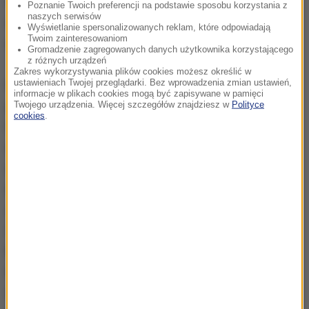
Według związkowców instytucje, które prowadziły
Poznanie Twoich preferencji na podstawie sposobu korzystania z
naszych serwisów
nadzór nad produkcją aparatów robiły to
Wyświetlanie spersonalizowanych reklam, które odpowiadają
Twoim zainteresowaniom
nieskutecznie.
Gromadzenie zagregowanych danych użytkownika korzystającego
z różnych urządzeń
Zakres wykorzystywania plików cookies możesz określić w
ustawieniach Twojej przeglądarki. Bez wprowadzenia zmian ustawień,
Ratownicy chcą też złożyć zawiadomienie do
informacje w plikach cookies mogą być zapisywane w pamięci
prokuratury przeciwko producentowi aparatów.
Twojego urządzenia. Więcej szczegółów znajdziesz w
Polityce
cookies
.
Prezes WUG Piotr Litwa potwierdził, że
nieprawidłowości, o których mówią ratownicy,
rzeczywiście miały miejsce i sam producent się do
nich przyznał.
Jest rzeczą oczywistą, że każdy
aparat ucieczkowy musi być sprawny
- podkreślił.
Zaznaczył, że już w 2011 nadzór górniczy rozpoczął
kontrole aparatów i stwierdził pierwsze
nieprawidłowości. Wymusił wtedy na spółce Faser,
aby przeprowadziła przegląd aparatów