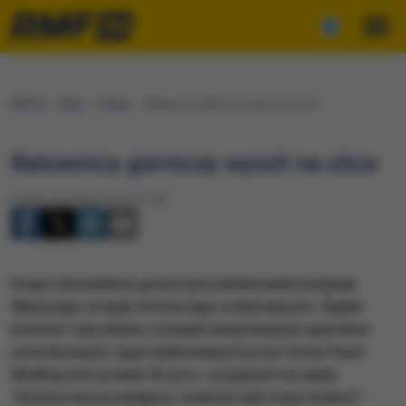
RMF24
Fakty
Polska
Ratownicy górniczy wyszli na ulice
Ratownicy górniczy wyszli na ulice
Piątek, 21 lutego 2014 (12:45)
Grupa ratowników górniczych pikietowała budynek
Wyższego Urzędu Górniczego w Katowicach. Żądali
kontroli i wycofania z kopalń niesprawnych aparatów
ucieczkowych, wyprodukowanych przez firmę Faser.
Według nich prawie 30 proc. urządzeń ma wady.
"Górnicy nie przestępcy, znieście nam karę śmierci" -