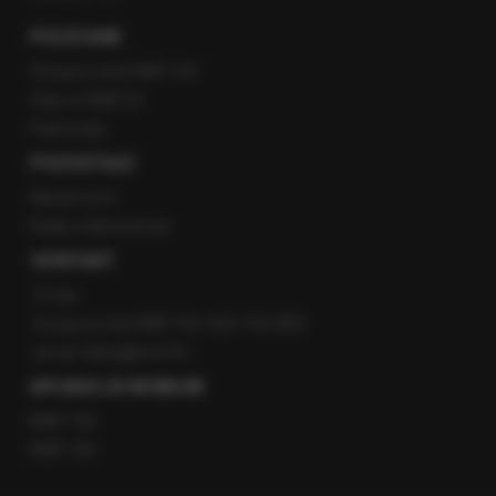
POLECANE
Gorąca Linia RMF FM
Staż w RMF24
Patronaty
POZOSTAŁE
Newsroom
Radio internetowe
KONTAKT
O nas
Gorąca Linia RMF FM: 600 700 800
email: fakty@rmf.fm
APLIKACJE MOBILNE
RMF FM
RMF ON