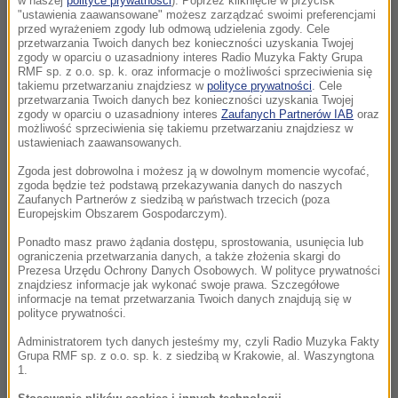
w naszej
polityce prywatności
). Poprzez kliknięcie w przycisk
"ustawienia zaawansowane" możesz zarządzać swoimi preferencjami
przed wyrażeniem zgody lub odmową udzielenia zgody. Cele
przetwarzania Twoich danych bez konieczności uzyskania Twojej
zgody w oparciu o uzasadniony interes Radio Muzyka Fakty Grupa
RMF sp. z o.o. sp. k. oraz informacje o możliwości sprzeciwienia się
takiemu przetwarzaniu znajdziesz w
polityce prywatności
. Cele
przetwarzania Twoich danych bez konieczności uzyskania Twojej
zgody w oparciu o uzasadniony interes
Zaufanych Partnerów IAB
oraz
możliwość sprzeciwienia się takiemu przetwarzaniu znajdziesz w
ustawieniach zaawansowanych.
Zgoda jest dobrowolna i możesz ją w dowolnym momencie wycofać,
zgoda będzie też podstawą przekazywania danych do naszych
Zaufanych Partnerów z siedzibą w państwach trzecich (poza
Europejskim Obszarem Gospodarczym).
Ponadto masz prawo żądania dostępu, sprostowania, usunięcia lub
ograniczenia przetwarzania danych, a także złożenia skargi do
Prezesa Urzędu Ochrony Danych Osobowych. W polityce prywatności
znajdziesz informacje jak wykonać swoje prawa. Szczegółowe
informacje na temat przetwarzania Twoich danych znajdują się w
polityce prywatności.
Administratorem tych danych jesteśmy my, czyli Radio Muzyka Fakty
Grupa RMF sp. z o.o. sp. k. z siedzibą w Krakowie, al. Waszyngtona
1.