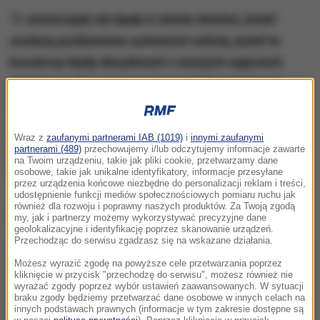
Te
samorządy nie będą w stanie działać, jeżeli
zostaną pozbawione autonomii szkoły, jeżeli to
kuratorzy będą decydowali o naszych zajęciach
dodatkowych i o organizacjach, które będziemy
chcieli mieć w swojej szkole. Wtedy uczniowie
stracą absolutnie głos.
Prezydencie, nie pozwól na
Wraz z
zaufanymi partnerami IAB (1019)
i
innymi zaufanymi
to, żeby uczniowie stracili głos we własnej szkole
-
partnerami (489)
przechowujemy i/lub odczytujemy informacje zawarte
na Twoim urządzeniu, takie jak pliki cookie, przetwarzamy dane
dodaje młoda warszawianka.
osobowe, takie jak unikalne identyfikatory, informacje przesyłane
przez urządzenia końcowe niezbędne do personalizacji reklam i treści,
udostępnienie funkcji mediów społecznościowych pomiaru ruchu jak
również dla rozwoju i poprawny naszych produktów. Za Twoją zgodą
Dalsza część artykułu pod materiałem video:
my, jak i partnerzy możemy wykorzystywać precyzyjne dane
geolokalizacyjne i identyfikację poprzez skanowanie urządzeń.
Przechodząc do serwisu zgadzasz się na wskazane działania.
Możesz wyrazić zgodę na powyższe cele przetwarzania poprzez
kliknięcie w przycisk "przechodzę do serwisu", możesz również nie
wyrażać zgody poprzez wybór ustawień zaawansowanych. W sytuacji
braku zgody będziemy przetwarzać dane osobowe w innych celach na
innych podstawach prawnych (informacje w tym zakresie dostępne są