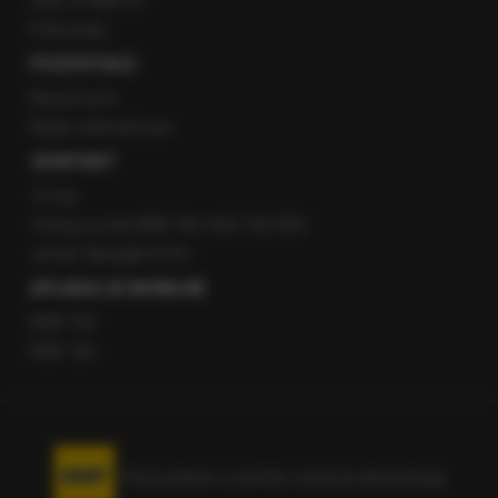
Staż w RMF24
Patronaty
POZOSTAŁE
Newsroom
Radio internetowe
KONTAKT
O nas
Gorąca Linia RMF FM: 600 700 800
email: fakty@rmf.fm
APLIKACJE MOBILNE
RMF FM
RMF ON
Korzystanie z portalu oznacza akceptację