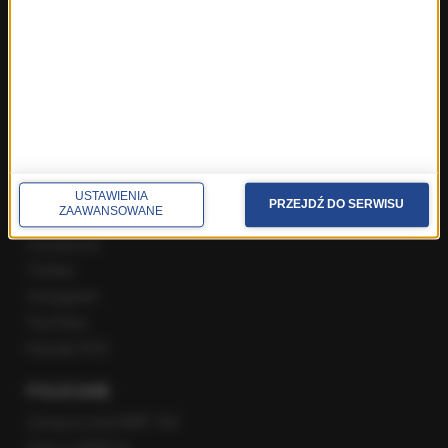
Najnowsze rozmowy w RMF FM
Rozmowa o 7:00 w RMF FM i Radiu RMF24
Poranna rozmowa w RMF FM
Popołudniowa rozmowa w RMF FM
Gość Krzysztofa Ziemca w RMF FM
Rozmowy w Radiu RMF24
SPOŁECZNOŚĆ
USTAWIENIA
PRZEJDŹ DO SERWISU
ZAAWANSOWANE
Facebook
Twitter
Instagram
YouTube
Kanały RSS
POLECANE
Gorąca Linia RMF FM