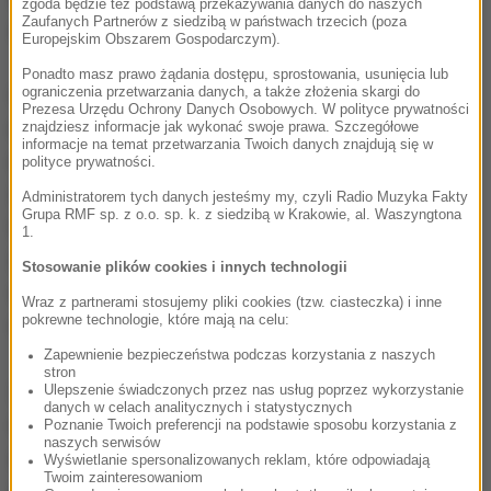
zgoda będzie też podstawą przekazywania danych do naszych
Zaufanych Partnerów z siedzibą w państwach trzecich (poza
zakończono po 2 w nocy.
Europejskim Obszarem Gospodarczym).
Ponadto masz prawo żądania dostępu, sprostowania, usunięcia lub
ograniczenia przetwarzania danych, a także złożenia skargi do
Ostatni pożar na składowisku w Studziankach miał
Prezesa Urzędu Ochrony Danych Osobowych. W polityce prywatności
miejsce 27 marca i był piątym tego typu zdarzeniem
znajdziesz informacje jak wykonać swoje prawa. Szczegółowe
informacje na temat przetwarzania Twoich danych znajdują się w
na terenie zakładu prowadzącego to składowisko w
polityce prywatności.
2020 r. Akcja gaśnicza strażaków w Studziankach
Administratorem tych danych jesteśmy my, czyli Radio Muzyka Fakty
Grupa RMF sp. z o.o. sp. k. z siedzibą w Krakowie, al. Waszyngtona
trwała 9 godzin, brało w niej udział 75 strażaków z
1.
25 zastępów. Przy monitoringu zdarzenia
Stosowanie plików cookies i innych technologii
wykorzystywano kamery termowizyjne, drona, a do
Wraz z partnerami stosujemy pliki cookies (tzw. ciasteczka) i inne
pokrewne technologie, które mają na celu:
rozgarniania śmieci - ciężki sprzęt.
Zapewnienie bezpieczeństwa podczas korzystania z naszych
stron
Zakład ze składowiskiem prowadzi prywatna firma,
Ulepszenie świadczonych przez nas usług poprzez wykorzystanie
danych w celach analitycznych i statystycznych
do pożarów dochodzi tam często. Obecnie trwa
Poznanie Twoich preferencji na podstawie sposobu korzystania z
naszych serwisów
zbiórka podpisów mieszkańców pod petycją ws.
Wyświetlanie spersonalizowanych reklam, które odpowiadają
Twoim zainteresowaniom
zamknięcia tego składowiska i uprzątnięcia tego