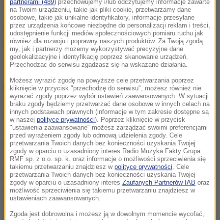
partnerami (489)
przechowujemy i/lub odczytujemy informacje zawarte
składowisku w tym roku.
na Twoim urządzeniu, takie jak pliki cookie, przetwarzamy dane
osobowe, takie jak unikalne identyfikatory, informacje przesyłane
przez urządzenia końcowe niezbędne do personalizacji reklam i treści,
Pożar wybuchł w niedzielę wieczorem. Straż
udostępnienie funkcji mediów społecznościowych pomiaru ruchu jak
pożarna otrzymała zgłoszenie o tym, że pali się
również dla rozwoju i poprawny naszych produktów. Za Twoją zgodą
my, jak i partnerzy możemy wykorzystywać precyzyjne dane
cześć hałdy; skierowano tam znaczne siły - 20
geolokalizacyjne i identyfikację poprzez skanowanie urządzeń.
Przechodząc do serwisu zgadzasz się na wskazane działania.
zastępów straży pożarnej - poinformował w
Możesz wyrazić zgodę na powyższe cele przetwarzania poprzez
poniedziałek rano dyżurny w Wojewódzkim
kliknięcie w przycisk "przechodzę do serwisu", możesz również nie
wyrażać zgody poprzez wybór ustawień zaawansowanych. W sytuacji
Stanowisku Koordynacji Ratownictwa (WSKR)
braku zgody będziemy przetwarzać dane osobowe w innych celach na
innych podstawach prawnych (informacje w tym zakresie dostępne są
Państwowej Straży Pożarnej w Białymstoku.
w naszej
polityce prywatności
). Poprzez kliknięcie w przycisk
"ustawienia zaawansowane" możesz zarządzać swoimi preferencjami
Sprowadzono także cysterny z Zambrowa i
przed wyrażeniem zgody lub odmową udzielenia zgody. Cele
przetwarzania Twoich danych bez konieczności uzyskania Twojej
Hajnówki oraz pompę z Grajewa.
zgody w oparciu o uzasadniony interes Radio Muzyka Fakty Grupa
RMF sp. z o.o. sp. k. oraz informacje o możliwości sprzeciwienia się
takiemu przetwarzaniu znajdziesz w
polityce prywatności
. Cele
Paliła się hałda o powierzchni ok. 2,4 tys. mkw., a
przetwarzania Twoich danych bez konieczności uzyskania Twojej
zgody w oparciu o uzasadniony interes
Zaufanych Partnerów IAB
oraz
pożar objął powierzchnię
300 mkw
. - podano w
możliwość sprzeciwienia się takiemu przetwarzaniu znajdziesz w
ustawieniach zaawansowanych.
WSKR. Dyżurny powiedział, że hałdę gaszono
Zgoda jest dobrowolna i możesz ją w dowolnym momencie wycofać,
standardowo poprzez zasypanie jej piaskiem. Akcję