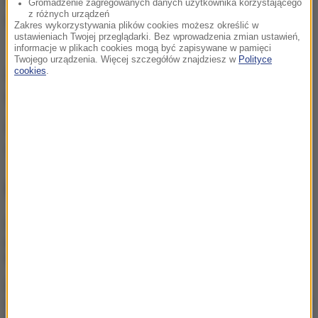
Gromadzenie zagregowanych danych użytkownika korzystającego
z różnych urządzeń
terenu.
Zakres wykorzystywania plików cookies możesz określić w
ustawieniach Twojej przeglądarki. Bez wprowadzenia zmian ustawień,
informacje w plikach cookies mogą być zapisywane w pamięci
Twojego urządzenia. Więcej szczegółów znajdziesz w
Polityce
cookies
.
ZOBACZ RÓWNIEŻ:
Wypadek z udziałem żołnierzy.
Są ranni
Źródło: PAP
pożar
Białystok
Tagi:
NAJWAŻNIEJSZE FAKTY
Obiecują szybki zwrot
podatku. Wystarczy jeden
klik, by stracić wszystko
Ładunek wybuchowy przy
wlewie paliwa. Zaskakujący
finał śledztwa