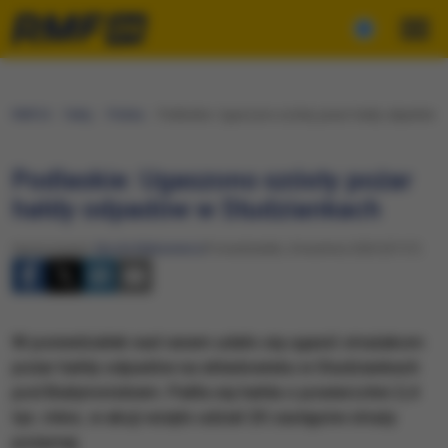
RMF24
Fakty
Polska
Podlaskie: Ugaszono szósty pożar hałdy odpadów w
Podlaskie: Ugaszono szósty pożar
hałdy odpadów w Studziankach
Opracowanie:
Nicole Makarewicz
Poniedziałek, 6 kwietnia 2020 (07:37)
W poniedziałek nad ranem udało się ugasić strażakom
pożar hałdy odpadów na składowisku w Studziankach
pod Białymstokiem. Paliła się hałda o powierzchni 2,4
tys. mkw.; w akcji wzięło udział 20 zastępów straży
pożarnej.