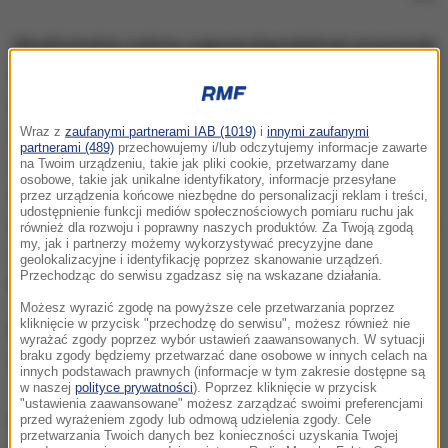
Niedźwiedzia rodzina najprawdopodobniej przeniosła
się już z tego rejonu, ponieważ od dłuższego czasu
nie zaobserwowaliśmy żadnych śladów jej
obecności. Jednak nawet jeśli tak się nie stało, to
Wraz z
zaufanymi partnerami IAB (1019)
i
innymi zaufanymi
partnerami (489)
przechowujemy i/lub odczytujemy informacje zawarte
otwarcie szlaków dla ruchu turystycznego w tym
na Twoim urządzeniu, takie jak pliki cookie, przetwarzamy dane
osobowe, takie jak unikalne identyfikatory, informacje przesyłane
momencie nie stwarza dla nich zagrożenia.
przez urządzenia końcowe niezbędne do personalizacji reklam i treści,
udostępnienie funkcji mediów społecznościowych pomiaru ruchu jak
Przypominamy, że w razie spotkania niedźwiedzia na
również dla rozwoju i poprawny naszych produktów. Za Twoją zgodą
my, jak i partnerzy możemy wykorzystywać precyzyjne dane
szlaku należy spokojnie się oddalić -
czytamy w
geolokalizacyjne i identyfikację poprzez skanowanie urządzeń.
Przechodząc do serwisu zgadzasz się na wskazane działania.
komunikacie
Tatrzańskiego Parku Narodowego
.
Możesz wyrazić zgodę na powyższe cele przetwarzania poprzez
kliknięcie w przycisk "przechodzę do serwisu", możesz również nie
Ponownie udostępnione dla ruchu turystycznego
wyrażać zgody poprzez wybór ustawień zaawansowanych. W sytuacji
braku zgody będziemy przetwarzać dane osobowe w innych celach na
zostaną szlaki w rejonie
Doliny Gąsienicowej
:
innych podstawach prawnych (informacje w tym zakresie dostępne są
w naszej
polityce prywatności
). Poprzez kliknięcie w przycisk
"ustawienia zaawansowane" możesz zarządzać swoimi preferencjami
Schronisko "Murowaniec"
(Hala Gąsienicowa) -
przed wyrażeniem zgody lub odmową udzielenia zgody. Cele
przetwarzania Twoich danych bez konieczności uzyskania Twojej