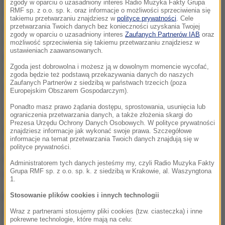
zgody w oparciu o uzasadniony interes Radio Muzyka Fakty Grupa
świadczy o tym, że chcą mieć wpływ na to, co dzieje
RMF sp. z o.o. sp. k. oraz informacje o możliwości sprzeciwienia się
takiemu przetwarzaniu znajdziesz w
polityce prywatności
. Cele
się w ich otoczeniu. Chcemy słuchać ich oczekiwań i
przetwarzania Twoich danych bez konieczności uzyskania Twojej
zgody w oparciu o uzasadniony interes
Zaufanych Partnerów IAB
oraz
współpracować z nimi. Mam nadzieję, że razem
możliwość sprzeciwienia się takiemu przetwarzaniu znajdziesz w
ustawieniach zaawansowanych.
będziemy budować jeszcze bardziej otwartą,
Zgoda jest dobrowolna i możesz ją w dowolnym momencie wycofać,
tolerancyjną i pełną szacunku do wolności
zgoda będzie też podstawą przekazywania danych do naszych
Zaufanych Partnerów z siedzibą w państwach trzecich (poza
społeczność
- mówi marszałek Olgierd Geblewicz.
Europejskim Obszarem Gospodarczym).
Ponadto masz prawo żądania dostępu, sprostowania, usunięcia lub
30 radnych Młodzieżowego Sejmiku Województwa
ograniczenia przetwarzania danych, a także złożenia skargi do
Prezesa Urzędu Ochrony Danych Osobowych. W polityce prywatności
Zachodniopomorskiego wybieranych jest na
znajdziesz informacje jak wykonać swoje prawa. Szczegółowe
informacje na temat przetwarzania Twoich danych znajdują się w
dwuletnią kadencję. W skład pierwszego MSWZ
polityce prywatności.
weszli reprezentanci 5 okręgów obejmujących cały
Administratorem tych danych jesteśmy my, czyli Radio Muzyka Fakty
Grupa RMF sp. z o.o. sp. k. z siedzibą w Krakowie, al. Waszyngtona
region.
1.
Stosowanie plików cookies i innych technologii
Radni Młodzieżowego Sejmiku wybrani zostali przez
Zarząd Województwa spośród młodzieży
Wraz z partnerami stosujemy pliki cookies (tzw. ciasteczka) i inne
pokrewne technologie, które mają na celu: