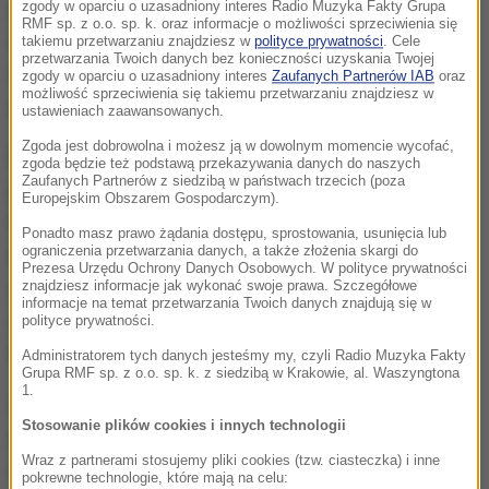
zostać ograniczony tylko częściowo. - Jestem jak
zgody w oparciu o uzasadniony interes Radio Muzyka Fakty Grupa
RMF sp. z o.o. sp. k. oraz informacje o możliwości sprzeciwienia się
najbardziej otwarty na różne formy kompromisu -
takiemu przetwarzaniu znajdziesz w
polityce prywatności
. Cele
przetwarzania Twoich danych bez konieczności uzyskania Twojej
czy jedna niedziela, czy dwie niedziele - podkreśla
zgody w oparciu o uzasadniony interes
Zaufanych Partnerów IAB
oraz
możliwość sprzeciwienia się takiemu przetwarzaniu znajdziesz w
wicepremier.
ustawieniach zaawansowanych.
Zgoda jest dobrowolna i możesz ją w dowolnym momencie wycofać,
Morawiecki zaznacza, że to jego osobisty pomysł,
zgoda będzie też podstawą przekazywania danych do naszych
Zaufanych Partnerów z siedzibą w państwach trzecich (poza
ponieważ tą sprawą zajmuje się głównie
Europejskim Obszarem Gospodarczym).
Ministerstwo Rodziny, Pracy i Polityki Społecznej, a
Ponadto masz prawo żądania dostępu, sprostowania, usunięcia lub
ograniczenia przetwarzania danych, a także złożenia skargi do
ten resort - według informacji reportera RMF FM -
Prezesa Urzędu Ochrony Danych Osobowych. W polityce prywatności
skłania się do bardziej stanowczych rozwiązań i
znajdziesz informacje jak wykonać swoje prawa. Szczegółowe
informacje na temat przetwarzania Twoich danych znajdują się w
dopuszcza możliwość wprowadzenia tylko jednej
polityce prywatności.
handlowej niedzieli w miesiącu.
Administratorem tych danych jesteśmy my, czyli Radio Muzyka Fakty
Grupa RMF sp. z o.o. sp. k. z siedzibą w Krakowie, al. Waszyngtona
1.
Zdaniem Morawieckiego, ostateczny kształt
Stosowanie plików cookies i innych technologii
ograniczeń powinien zostać wypracowany w
Wraz z partnerami stosujemy pliki cookies (tzw. ciasteczka) i inne
ramach Rady dialogu społecznego.
pokrewne technologie, które mają na celu: