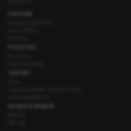
Kanały RSS
POLECANE
Gorąca Linia RMF FM
Staż w RMF24
Patronaty
POZOSTAŁE
Newsroom
Radio internetowe
KONTAKT
O nas
Gorąca Linia RMF FM: 600 700 800
email: fakty@rmf.fm
APLIKACJE MOBILNE
RMF FM
RMF ON