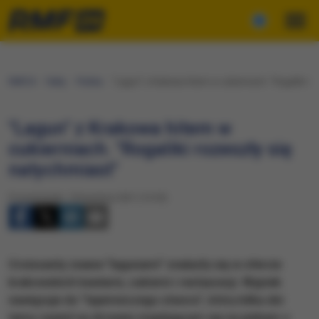
RMF24
Fakty
Polska
"Lagun" z Krakowa hitem w cukierniach. "Rogaliki ro
"Lagun" z Krakowa hitem w
cukierniach. "Rogaliki rozeszły się
natychmiast"
Poniedziałek, 19 kwietnia 2021 (14:55)
Croissanty zwane "lagunami" znalazły się w ofercie
krakowskich kawiarni, cukierni i restauracji. Wypiek
nawiązuje do "tajemniczego stwora", który kilka dni
temu zawisł na drzewie znajdującym się na jednym z