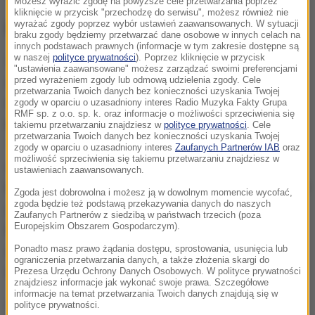
Możesz wyrazić zgodę na powyższe cele przetwarzania poprzez
kliknięcie w przycisk "przechodzę do serwisu", możesz również nie
Lagun z krzaka bzu
wyrażać zgody poprzez wybór ustawień zaawansowanych. W sytuacji
braku zgody będziemy przetwarzać dane osobowe w innych celach na
innych podstawach prawnych (informacje w tym zakresie dostępne są
w naszej
polityce prywatności
). Poprzez kliknięcie w przycisk
Zainteresowanie tzw.
"lagunem" z krzaka bzu
"ustawienia zaawansowane" możesz zarządzać swoimi preferencjami
zaczęło się, gdy inspektorzy z KTOZ-u opublikowali
przed wyrażeniem zgody lub odmową udzielenia zgody. Cele
przetwarzania Twoich danych bez konieczności uzyskania Twojej
na swoim fanpage'u informację o
niezwykłej
zgody w oparciu o uzasadniony interes Radio Muzyka Fakty Grupa
RMF sp. z o.o. sp. k. oraz informacje o możliwości sprzeciwienia się
interwencji, która miała miejsce w ubiegłą środę
.
takiemu przetwarzaniu znajdziesz w
polityce prywatności
. Cele
przetwarzania Twoich danych bez konieczności uzyskania Twojej
To wówczas jedna z mieszkanek Krakowa poprosiła
zgody w oparciu o uzasadniony interes
Zaufanych Partnerów IAB
oraz
możliwość sprzeciwienia się takiemu przetwarzaniu znajdziesz w
o pilną pomoc w związku z
"egzotycznym gadem"
,
ustawieniach zaawansowanych.
który miał znajdować się na jednym z krzaków przed
Zgoda jest dobrowolna i możesz ją w dowolnym momencie wycofać,
zgoda będzie też podstawą przekazywania danych do naszych
jej blokiem. Kobieta relacjonowała, że zwierzę jest
Zaufanych Partnerów z siedzibą w państwach trzecich (poza
Europejskim Obszarem Gospodarczym).
brązowe i przypomina... "laguna". Pracownicy KTOZ
zorientowali się, że kobiecie chodzi o
legwana
i
Ponadto masz prawo żądania dostępu, sprostowania, usunięcia lub
ograniczenia przetwarzania danych, a także złożenia skargi do
wyruszyli na miejsce zdarzenia.
Prezesa Urzędu Ochrony Danych Osobowych. W polityce prywatności
znajdziesz informacje jak wykonać swoje prawa. Szczegółowe
informacje na temat przetwarzania Twoich danych znajdują się w
Nawet najbardziej błahe zgłoszenie warto sprawdzić
polityce prywatności.