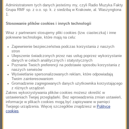
- mówi Joanna Repel. Wielkie jednak było
Administratorem tych danych jesteśmy my, czyli Radio Muzyka Fakty
Grupa RMF sp. z o.o. sp. k. z siedzibą w Krakowie, al. Waszyngtona
zaskoczenie, gdy okazało się, że na drzewie
1.
znajduje się nie legwan, a...
rogalik typu croissan
t.
Stosowanie plików cookies i innych technologii
Wraz z partnerami stosujemy pliki cookies (tzw. ciasteczka) i inne
pokrewne technologie, które mają na celu:
Dalsza część artykułu pod materiałem video:
Zapewnienie bezpieczeństwa podczas korzystania z naszych
stron
Ulepszenie świadczonych przez nas usług poprzez wykorzystanie
danych w celach analitycznych i statystycznych
Poznanie Twoich preferencji na podstawie sposobu korzystania z
naszych serwisów
Wyświetlanie spersonalizowanych reklam, które odpowiadają
Twoim zainteresowaniom
Gromadzenie zagregowanych danych użytkownika korzystającego
z różnych urządzeń
Zakres wykorzystywania plików cookies możesz określić w
ustawieniach Twojej przeglądarki. Bez wprowadzenia zmian ustawień,
informacje w plikach cookies mogą być zapisywane w pamięci
Twojego urządzenia. Więcej szczegółów znajdziesz w
Polityce
cookies
.
Inspektorzy Krakowskiego Towarzystwa Opieki nad