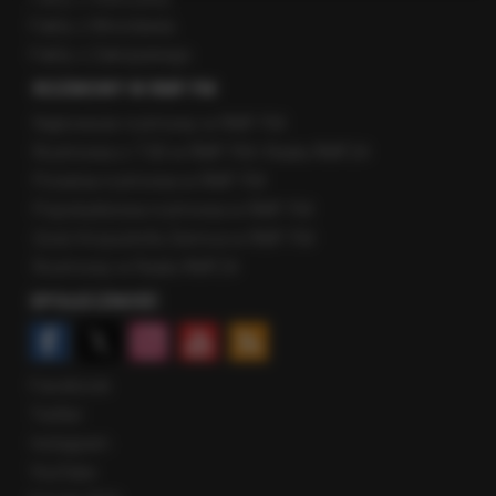
Fakty z Wrocławia
Fakty z Zakopanego
ROZMOWY W RMF FM
Najnowsze rozmowy w RMF FM
Rozmowa o 7:00 w RMF FM i Radiu RMF24
Poranna rozmowa w RMF FM
Popołudniowa rozmowa w RMF FM
Gość Krzysztofa Ziemca w RMF FM
Rozmowy w Radiu RMF24
SPOŁECZNOŚĆ
Facebook
Twitter
Instagram
YouTube