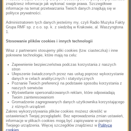
znajdziesz informacje jak wykonać swoje prawa. Szczegółowe
Dalsza część artykułu pod materiałem video:
informacje na temat przetwarzania Twoich danych znajdują się w
polityce prywatności.
Administratorem tych danych jesteśmy my, czyli Radio Muzyka Fakty
Grupa RMF sp. z o.o. sp. k. z siedzibą w Krakowie, al. Waszyngtona
1.
Stosowanie plików cookies i innych technologii
Wraz z partnerami stosujemy pliki cookies (tzw. ciasteczka) i inne
pokrewne technologie, które mają na celu:
Zapewnienie bezpieczeństwa podczas korzystania z naszych
stron
Ulepszenie świadczonych przez nas usług poprzez wykorzystanie
danych w celach analitycznych i statystycznych
Poznanie Twoich preferencji na podstawie sposobu korzystania z
naszych serwisów
Wyświetlanie spersonalizowanych reklam, które odpowiadają
Twoim zainteresowaniom
Prymas Polski: Jest mi przykro, że
Gromadzenie zagregowanych danych użytkownika korzystającego
z różnych urządzeń
nie sprostałem oczekiwaniom osób
Zakres wykorzystywania plików cookies możesz określić w
ustawieniach Twojej przeglądarki. Bez wprowadzenia zmian ustawień,
pokrzywdzonych
informacje w plikach cookies mogą być zapisywane w pamięci
Twojego urządzenia. Więcej szczegółów znajdziesz w
Polityce
cookies
.